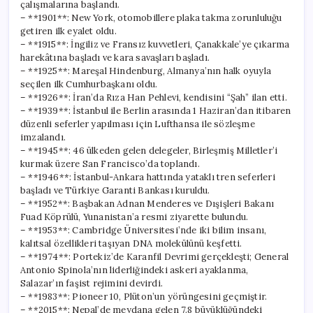
çalışmalarına başlandı.
– **1901**: New York, otomobillere plaka takma zorunluluğu
getiren ilk eyalet oldu.
– **1915**: İngiliz ve Fransız kuvvetleri, Çanakkale’ye çıkarma
harekâtına başladı ve kara savaşları başladı.
– **1925**: Mareşal Hindenburg, Almanya’nın halk oyuyla
seçilen ilk Cumhurbaşkanı oldu.
– **1926**: İran’da Rıza Han Pehlevi, kendisini “Şah” ilan etti.
– **1939**: İstanbul ile Berlin arasında 1 Haziran’dan itibaren
düzenli seferler yapılması için Lufthansa ile sözleşme
imzalandı.
– **1945**: 46 ülkeden gelen delegeler, Birleşmiş Milletler’i
kurmak üzere San Francisco’da toplandı.
– **1946**: İstanbul-Ankara hattında yataklı tren seferleri
başladı ve Türkiye Garanti Bankası kuruldu.
– **1952**: Başbakan Adnan Menderes ve Dışişleri Bakanı
Fuad Köprülü, Yunanistan’a resmi ziyarette bulundu.
– **1953**: Cambridge Üniversitesi’nde iki bilim insanı,
kalıtsal özellikleri taşıyan DNA molekülünü keşfetti.
– **1974**: Portekiz’de Karanfil Devrimi gerçekleşti; General
Antonio Spinola’nın liderliğindeki askeri ayaklanma,
Salazar’ın faşist rejimini devirdi.
– **1983**: Pioneer 10, Plüton’un yörüngesini geçmiştir.
– **2015**: Nepal’de meydana gelen 7.8 büyüklüğündeki