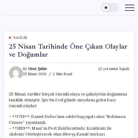
Skip
to
content
SAĞLIK
25 Nisan Tarihinde Öne Çıkan Olaylar
ve Doğumlar
25
By
Onur Şahin
yorumlar kapalı
Nisan
25 Nisan 2026
2 Min Read
Tarihinde
Öne
Çıkan
25 Nisan, tarihte birçok önemli olaya ve şahsiyetin doğumuna
Olaylar
tanıklık etmiştir. İşte bu özel günde meydana gelen bazı
ve
Doğumlar
önemli olaylar:
için
– **1719**: Daniel Defoe’nun edebi başyapıtı olan “Robinson
Crusoe” yayınlandı.
– **1859**: Mısır’ın Port Said kentinde, Kızıldeniz ile
Akdeniz’i birleştirecek olan Süveyş Kanalı’nın kazı