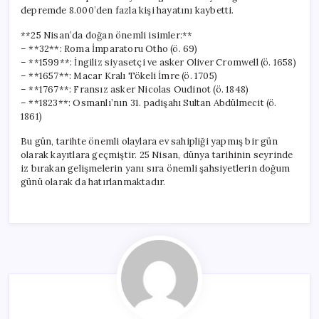
depremde 8.000’den fazla kişi hayatını kaybetti.
**25 Nisan’da doğan önemli isimler:**
– **32**: Roma İmparatoru Otho (ö. 69)
– **1599**: İngiliz siyasetçi ve asker Oliver Cromwell (ö. 1658)
– **1657**: Macar Kralı Tökeli İmre (ö. 1705)
– **1767**: Fransız asker Nicolas Oudinot (ö. 1848)
– **1823**: Osmanlı’nın 31. padişahı Sultan Abdülmecit (ö.
1861)
Bu gün, tarihte önemli olaylara ev sahipliği yapmış bir gün
olarak kayıtlara geçmiştir. 25 Nisan, dünya tarihinin seyrinde
iz bırakan gelişmelerin yanı sıra önemli şahsiyetlerin doğum
günü olarak da hatırlanmaktadır.