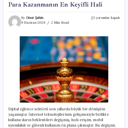
Para Kazanmanın En Keyifli Hali
Para
By
Onur Şahin
yorumlar kapalı
Kazanmanın
9 Haziran 2026
2 Min Read
En
Keyifli
Hali
için
Dijital eğlence sektörü son yıllarda büyük bir dönüşüm
yaşamıştır. İnternet teknolojilerinin gelişmesiyle birlikte
kullanıcıların beklentileri değişmiş, hızlı erişim, mobil
uyumluluk ve güvenli kullanım ön plana çıkmıştır. Bu değişim,