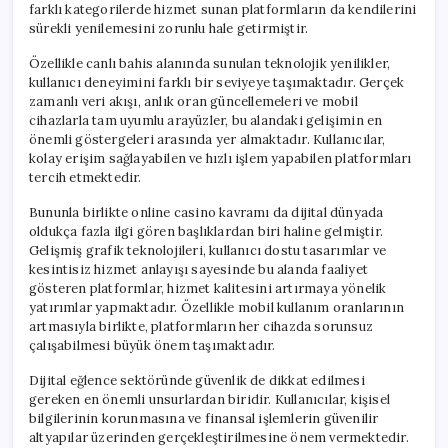
farklı kategorilerde hizmet sunan platformların da kendilerini
sürekli yenilemesini zorunlu hale getirmiştir.
Özellikle canlı bahis alanında sunulan teknolojik yenilikler,
kullanıcı deneyimini farklı bir seviyeye taşımaktadır. Gerçek
zamanlı veri akışı, anlık oran güncellemeleri ve mobil
cihazlarla tam uyumlu arayüzler, bu alandaki gelişimin en
önemli göstergeleri arasında yer almaktadır. Kullanıcılar,
kolay erişim sağlayabilen ve hızlı işlem yapabilen platformları
tercih etmektedir.
Bununla birlikte online casino kavramı da dijital dünyada
oldukça fazla ilgi gören başlıklardan biri haline gelmiştir.
Gelişmiş grafik teknolojileri, kullanıcı dostu tasarımlar ve
kesintisiz hizmet anlayışı sayesinde bu alanda faaliyet
gösteren platformlar, hizmet kalitesini artırmaya yönelik
yatırımlar yapmaktadır. Özellikle mobil kullanım oranlarının
artmasıyla birlikte, platformların her cihazda sorunsuz
çalışabilmesi büyük önem taşımaktadır.
Dijital eğlence sektöründe güvenlik de dikkat edilmesi
gereken en önemli unsurlardan biridir. Kullanıcılar, kişisel
bilgilerinin korunmasına ve finansal işlemlerin güvenilir
altyapılar üzerinden gerçekleştirilmesine önem vermektedir.