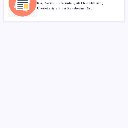
Kia, Avrupa Pazarında Çinli Elektrikli Araç
Üreticileriyle Fiyat Rekabetine Girdi
SON YAZILAR
Porsche yöneticisinden Volkswagen’e maliyetleri
hızla düşürme çağrısı
CHP Mut ve Silifke İlçe Başkanlıklarında toplu istifa:
YENİ Parti’ye katılma kararı aldılar
Eskişehir’de 2 belediye başkanı YENİ Parti’ye geçti