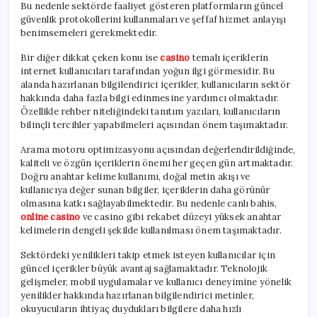
Bu nedenle sektörde faaliyet gösteren platformların güncel
güvenlik protokollerini kullanmaları ve şeffaf hizmet anlayışı
benimsemeleri gerekmektedir.
Bir diğer dikkat çeken konu ise
casino
temalı içeriklerin
internet kullanıcıları tarafından yoğun ilgi görmesidir. Bu
alanda hazırlanan bilgilendirici içerikler, kullanıcıların sektör
hakkında daha fazla bilgi edinmesine yardımcı olmaktadır.
Özellikle rehber niteliğindeki tanıtım yazıları, kullanıcıların
bilinçli tercihler yapabilmeleri açısından önem taşımaktadır.
Arama motoru optimizasyonu açısından değerlendirildiğinde,
kaliteli ve özgün içeriklerin önemi her geçen gün artmaktadır.
Doğru anahtar kelime kullanımı, doğal metin akışı ve
kullanıcıya değer sunan bilgiler, içeriklerin daha görünür
olmasına katkı sağlayabilmektedir. Bu nedenle canlı bahis,
online casino
ve casino gibi rekabet düzeyi yüksek anahtar
kelimelerin dengeli şekilde kullanılması önem taşımaktadır.
Sektördeki yenilikleri takip etmek isteyen kullanıcılar için
güncel içerikler büyük avantaj sağlamaktadır. Teknolojik
gelişmeler, mobil uygulamalar ve kullanıcı deneyimine yönelik
yenilikler hakkında hazırlanan bilgilendirici metinler,
okuyucuların ihtiyaç duydukları bilgilere daha hızlı