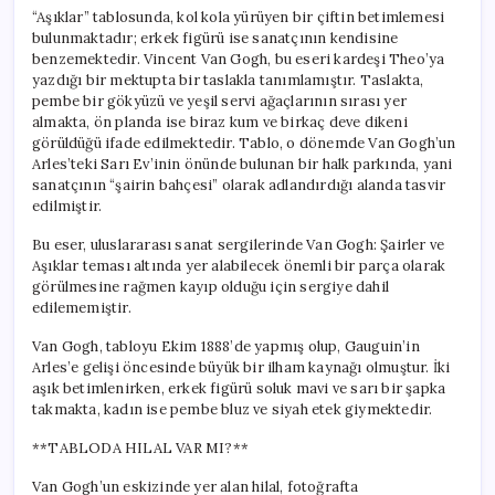
“Aşıklar” tablosunda, kol kola yürüyen bir çiftin betimlemesi
bulunmaktadır; erkek figürü ise sanatçının kendisine
benzemektedir. Vincent Van Gogh, bu eseri kardeşi Theo’ya
yazdığı bir mektupta bir taslakla tanımlamıştır. Taslakta,
pembe bir gökyüzü ve yeşil servi ağaçlarının sırası yer
almakta, ön planda ise biraz kum ve birkaç deve dikeni
görüldüğü ifade edilmektedir. Tablo, o dönemde Van Gogh’un
Arles’teki Sarı Ev’inin önünde bulunan bir halk parkında, yani
sanatçının “şairin bahçesi” olarak adlandırdığı alanda tasvir
edilmiştir.
Bu eser, uluslararası sanat sergilerinde Van Gogh: Şairler ve
Aşıklar teması altında yer alabilecek önemli bir parça olarak
görülmesine rağmen kayıp olduğu için sergiye dahil
edilememiştir.
Van Gogh, tabloyu Ekim 1888’de yapmış olup, Gauguin’in
Arles’e gelişi öncesinde büyük bir ilham kaynağı olmuştur. İki
aşık betimlenirken, erkek figürü soluk mavi ve sarı bir şapka
takmakta, kadın ise pembe bluz ve siyah etek giymektedir.
**TABLODA HILAL VAR MI?**
Van Gogh’un eskizinde yer alan hilal, fotoğrafta