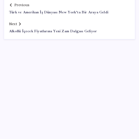
Previous
Türk ve Amerikan İş Dünyası New York’ta Bir Araya Geldi
Next
Alkollü İçecek Fiyatlarına Yeni Zam Dalgası Geliyor
SON YAZILAR
BDDK’den yatırım araçlarına yeni çerçeve: Bireysel
limitlerde kurallar sil baştan
Porsche yöneticisinden Volkswagen’e maliyetleri
hızla düşürme çağrısı