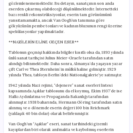
gözlemlenememektedir. Bu detayın, sanatçının son anda
eserden çıkarmış olabileceği düşünülmektedir. İnternetteki
bazı renkli rekonstrüksiyonlar, eserin tam görünümünü
yansıtamamakta, ancak Van Gogh’un tanımına göre
gökyüzünün pembe tonları ve kadının bluzunun rengi üzerine
spekülasyonlar yapılmaktadır.
**NAZİLERİN ELİNE GEÇEN ESER**
Tablonun geçmişi hakkında bilgiler kısıtlı olsa da, 1893 yılında
ünlü sanat tarihçisi Julius Meier-Graefe tarafından satın
alındığı bilinmektedir. Daha sonra, Almanya’da yaşayan yazar
çift Carl ve Thea Sternheim’in mülkü haline gelmiştir. 1929
yılında Thea, tabloyu Berlin’deki Nationalgalerie’ye satmıştır.
1942 yılında Nazi rejimi, “dejenere” sanat eserleri listesi
kapsamında Aşıklar tablosunu da el koymuş, Ekim 1937’de ise
Halkı Aydınlatma ve Propaganda Bakanlığı tarafından
alınmıştır. 1938 baharında, Hermann Göring tarafından satın
alınmış ve o dönemde eserin değeri 100 bin Reichmark
(yaklaşık 40 bin dolar) olarak belirlenmiştir.
Van Gogh’un “Aşıklar” eseri, sanat tarihindeki gizemli
kayıplardan biri olarak anılmakta ve kaybolmuş eserlerin