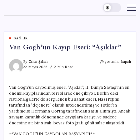
Skip
to
content
SAĞLIK
Van Gogh’un Kayıp Eseri: “Aşıklar”
Van
By
Onur Şahin
yorumlar kapalı
Gogh’un
22 Mayıs 2026
2 Min Read
Kayıp
Eseri:
“Aşıklar”
Van Gogh’un kaybolmuş eseri “Aşıklar”, II. Dünya Savaşı’nın en
için
önemli kayıplarından biri olarak öne çıkıyor. Berlin’deki
Nationalgalerie’de sergilenen bu sanat eseri, Nazi rejimi
tarafından “dejenere” olarak nitelendirilmiş ve Hitler’in
yardımcısı Hermann Göring tarafından satın alınmıştı. Ancak
savaşın karanlık döneminde kayıplara karıştı ve sadece
öncesine ait bir siyah-beyaz fotoğrafı günümüze ulaşabildi.
**VAN GOGH’UN KAYBOLAN BAŞYAPITI**