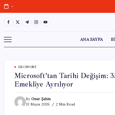
Skip
-
to
content
https://www.facebook.com/
https://twitter.com/
https://t.me/
https://www.instagram.com/
https://youtube.com/
ANA SAYFA
E
EKONOMI
Microsoft’tan Tarihi Değişim: 3
Emekliye Ayrılıyor
By
Onur Şahin
13 Mayıs 2026
2 Min Read