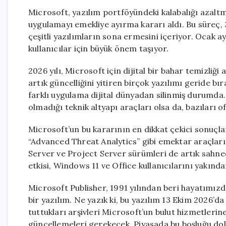
Microsoft, yazılım portföyündeki kalabalığı azaltma
uygulamayı emekliye ayırma kararı aldı. Bu süreç, 
çeşitli yazılımların sona ermesini içeriyor. Ocak 
kullanıcılar için büyük önem taşıyor.
2026 yılı, Microsoft için dijital bir bahar temizliğ
artık güncelliğini yitiren birçok yazılımı geride bı
farklı uygulama dijital dünyadan silinmiş durumda.
olmadığı teknik altyapı araçları olsa da, bazıları of
Microsoft’un bu kararının en dikkat çekici sonuçla
“Advanced Threat Analytics” gibi emektar araçların
Server ve Project Server sürümleri de artık sahnede
etkisi, Windows 11 ve Office kullanıcılarını yakından
Microsoft Publisher, 1991 yılından beri hayatımızd
bir yazılım. Ne yazık ki, bu yazılım 13 Ekim 2026’d
tuttukları arşivleri Microsoft’un bulut hizmetlerin
güncellemeleri gerekecek. Piyasada bu boşluğu dold