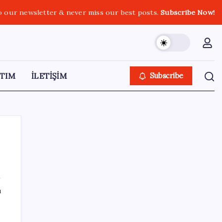
o our newsletter & never miss our best posts.
Subscribe Now!
TIM
İLETİŞİM
Subscribe
SON YAZILAR
ı
Dervişoğlu’ndan ‘Bayrak kaldırıyorum’
mitingine çağrı