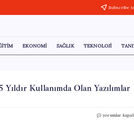
Subscribe t
ĞİTİM
EKONOMİ
SAĞLIK
TEKNOLOJİ
TANI
5 Yıldır Kullanımda Olan Yazılımlar
Microsoft’tan
yorumlar kapal
Tarihi
Değişim:
35