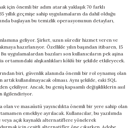
Yıldır
k için önemli bir adım atarak yaklaşık 70 farklı
Kullanımda
35 yıllık geçmişe sahip uygulamaların da dahil olduğu
Olan
ayında başlayan bu temizlik operasyonunun detayları,
Yazılımlar
Emekliye
Ayrılıyor
i anlamına geliyor. Şirket, uzun süredir hizmet veren ve
için
rakmaya hazırlanıyor. Özellikle yılın başından itibaren, 15
 Bu uygulamalardan bazıları son kullanıcıların pek aşina
is ortamındaki alışkanlıkları köklü bir şekilde etkileyecek.
rından biri, güvenlik alanında önemli bir rol oynamış olan
 artık kullanılmayacak olması. Aynı şekilde, eski SQL
n çekiliyor. Ancak, bu geniş kapsamlı değişikliklerin asıl
 ilgilendiriyor.
a olan ve masaüstü yayıncılıkta önemli bir yere sahip olan
a tamamen emekliye ayrılacak. Kullanıcılar, bu yazılımda
e veya açık kaynaklı alternatiflere yönelerek
urmak için çeşitli alternatifler öne çıkarken, Adobe