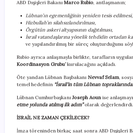
ABD Dışişleri Bakanı
Marco Rubio
, antlaşmanın;
Lübnan’ın egemenliğinin yeniden tesis edilmesi,
Hizbullah’ın silahsızlandırılması,
Örgütün askeri altyapısının dağıtılması,
İsrail vatandaşlarına yönelik tehdidin ortadan k
ve yapılandırılmış bir süreç oluşturduğunu söyl
Rubio ayrıca anlaşmayla birlikte, tarafların uygul
Koordinasyon Grubu’
kurulacağını açıkladı.
Öte yandan Lübnan Başbakanı
Nevvaf Selam
, sos
temel hedefinin
“İsrail’in tüm Lübnan topraklarınd
Lübnan Cumhurbaşkanı
Joseph Aoun
ise anlaşmay
etme yolunda atılmış ilk adım”
olarak değerlendirdi
İSRAİL NE ZAMAN ÇEKİLECEK?
İmza töreninden birkaç saat sonra ABD Dışişleri 