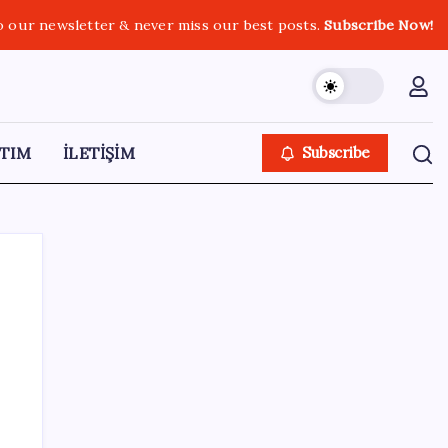
o our newsletter & never miss our best posts.
Subscribe Now!
TIM
İLETİŞİM
Subscribe
SON YAZILAR
CHP Mut ve Silifke İlçe Başkanlıklarında
toplu istifa: YENİ Parti’ye katılma kararı