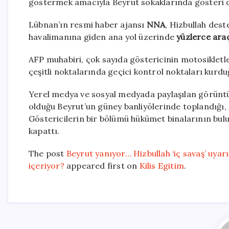
göstermek amacıyla Beyrut sokaklarında gösteri 
Lübnan’ın resmi haber ajansı
NNA
, Hizbullah dest
havalimanına giden ana yol üzerinde
yüzlerce araç
AFP muhabiri, çok sayıda göstericinin motosikletl
çeşitli noktalarında geçici kontrol noktaları kurd
Yerel medya ve sosyal medyada paylaşılan görüntül
olduğu Beyrut’un güney banliyölerinde toplandığı,
Göstericilerin bir bölümü hükümet binalarının bul
kapattı.
The post
Beyrut yanıyor… Hizbullah ‘iç savaş’ uyarı
içeriyor?
appeared first on
Kilis Egitim
.