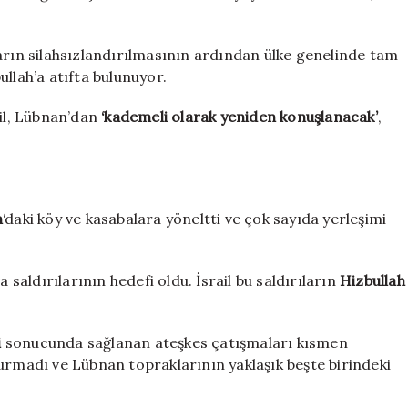
arın silahsızlandırılmasının ardından ülke genelinde tam
llah’a atıfta bulunuyor.
il, Lübnan’dan
‘kademeli olarak yeniden konuşlanacak’
,
n
‘daki köy ve kasabalara yöneltti ve çok sayıda yerleşimi
va saldırılarının hedefi oldu. İsrail bu saldırıların
Hizbullah
i
sonucunda sağlanan ateşkes çatışmaları kısmen
urmadı ve Lübnan topraklarının yaklaşık beşte birindeki