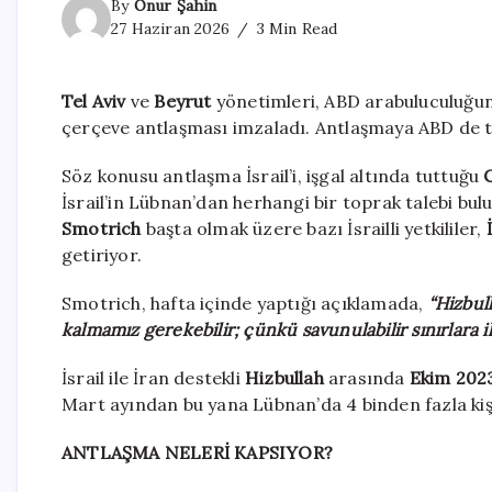
By
Onur Şahin
27 Haziran 2026
3 Min Read
Tel Aviv
ve
Beyrut
yönetimleri, ABD arabuluculuğu
çerçeve antlaşması imzaladı. Antlaşmaya ABD de ta
Söz konusu antlaşma İsrail’i, işgal altında tuttuğu
İsrail’in Lübnan’dan herhangi bir toprak talebi bulu
Smotrich
başta olmak üzere bazı İsrailli yetkililer,
getiriyor.
Smotrich, hafta içinde yaptığı açıklamada,
“Hizbul
kalmamız gerekebilir; çünkü savunulabilir sınırlara i
İsrail ile İran destekli
Hizbullah
arasında
Ekim 202
Mart ayından bu yana Lübnan’da 4 binden fazla kişi
ANTLAŞMA NELERİ KAPSIYOR?