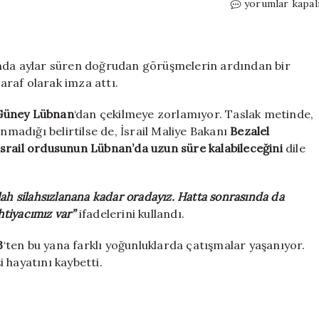
Beyrut
yorumlar kapal
yanıyor…
Hizbullah
‘iç
savaş’
nda aylar süren doğrudan görüşmelerin ardından bir
uyarısı
raf olarak imza attı.
yapıyor!
İsrail
Güney Lübnan
‘dan çekilmeye zorlamıyor. Taslak metinde,
ile
nmadığı belirtilse de, İsrail Maliye Bakanı
Bezalel
Lübnan
İsrail ordusunun Lübnan’da uzun süre kalabileceğini
dile
arasındaki
anlaşma
neleri
lah silahsızlanana kadar oradayız. Hatta sonrasında da
içeriyor?
için
htiyacımız var”
ifadelerini kullandı.
3
‘ten bu yana farklı yoğunluklarda çatışmalar yaşanıyor.
 hayatını kaybetti.