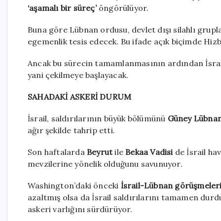
‘aşamalı bir süreç’
öngörülüyor.
Buna göre Lübnan ordusu, devlet dışı silahlı grupl
egemenlik tesis edecek. Bu ifade açık biçimde Hizbu
Ancak bu sürecin tamamlanmasının ardından İsra
yani çekilmeye başlayacak.
SAHADAKİ ASKERİ DURUM
İsrail, saldırılarının büyük bölümünü
Güney Lübna
ağır şekilde tahrip etti.
Son haftalarda
Beyrut
ile
Bekaa Vadisi
de İsrail ha
mevzilerine yönelik olduğunu savunuyor.
Washington’daki önceki
İsrail-Lübnan görüşmeler
azaltmış olsa da İsrail saldırılarını tamamen durd
askeri varlığını sürdürüyor.