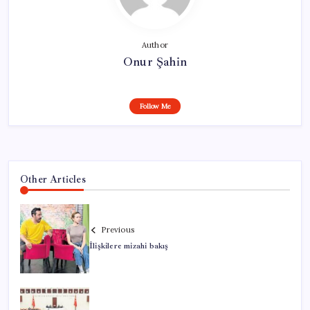
Author
Onur Şahin
Follow Me
Other Articles
Previous
İlişkilere mizahi bakış