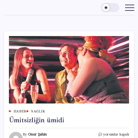
Skip
to
content
HABER
SAĞLIK
Ümitsizliğin ümidi
Ümitsizliğin
By
Onur Şahin
yorumlar kapalı