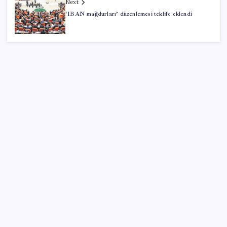
Next
‘IBAN mağdurları’ düzenlemesi teklife eklendi
SON YAZILAR
Halkbank’tan beklenti üstü net kâr
BDDK’den yatırım araçlarına yeni çerçeve: Bireysel
limitlerde kurallar sil baştan
Porsche yöneticisinden Volkswagen’e maliyetleri
hızla düşürme çağrısı