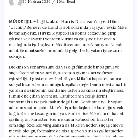
ümidi
26 Haziran 2026
1 Min Read
için
MÜJDE IŞIL –
İngiliz aktör Harris Dickinson’ın yeni filmi
“Urchin/Serseri”de Londra sokaklarında yaşayan, evsiz Mike
ile tanışıyoruz. Hırsızlık yaptıktan sonra cezaevine girip
çıkıyor ve hayatını yeniden kurmaya çalışıyor. Bir otelin
mutfağında işe başlıyor. Meditasyona merak sarıyor. Ancak
umut ile umutsuzluk arasındaki gelgitler hayatını iyice zora
sokuyor.
Dickinson senaryosunu da yazdığı filminde bir bağımlı ve
suçlu üzerinden yalnızlık, sistemin çıkmazları ve fırsat
eşitsizliğini göstermeyi hedefliyor. Mike’ın hapisten sonra
sosyal hizmetlerin sunduğu koşulları değerlendirmesi ama bir
yandan da sistemin kendisine üstten bakmasını eleştirmesi,
filmin öne çıkan ayrıntısı. Karakterinin çelişkilerini
yansıtmakta ise pek mahir değil film. Kendisine iyilik yapan
adamın saatini çalan Mike’ın iş arkadaşları ile kurduğu sıcak
bağ birbirine tezat görünüyor. Andrea ise Mike’tan daha net
çizilmiş bir karakter. Her ne kadar kötücül bir karakter
olmadığı özellikle vurgulansa da Mike’ın neden suç işlemeye
meyilli olduğu, formalite de olsa işleyen bir sosyal hizmetler
mekanizmasının sunduğu fırsatlara rağmen boşlukta kalıyor.