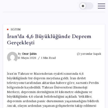
Skip
to
content
EĞITIM
İran’da 4,6 Büyüklüğünde Deprem
Gerçekleşti
İran’da
By
Onur Şahin
yorumlar kapalı
4,6
13 Mayıs 2026
1 Min Read
Büyüklüğünde
Deprem
Gerçekleşti
İran’ın Tahran ve Mazenderan eyaleti sınırında 4,6
için
büyüklüğünde bir deprem meydana geldi. İran devlet
televizyonu tarafından aktarılan habere göre, sarsıntı Perdis
bölgesinde kaydedildi. Tahran Üniversitesi Sismoloji
Merkezi, depremin derinliğinin 10 kilometre olduğunu ve
büyüklüğünün 4,6 olarak belirlendiğini açıkladı. Yetkililer,
depremin ardından panic durumunun yaşanmadığını bildirdi.
Ancak, olayın ardından yaşanan gelişmelerin takip edilmesi