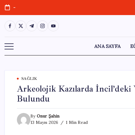
Skip
-
to
content
https://www.facebook.com/
https://twitter.com/
https://t.me/
https://www.instagram.com/
https://youtube.com/
ANA SAYFA
E
SAĞLIK
Arkeolojik Kazılarda İncil’deki 
Bulundu
By
Onur Şahin
13 Mayıs 2026
1 Min Read