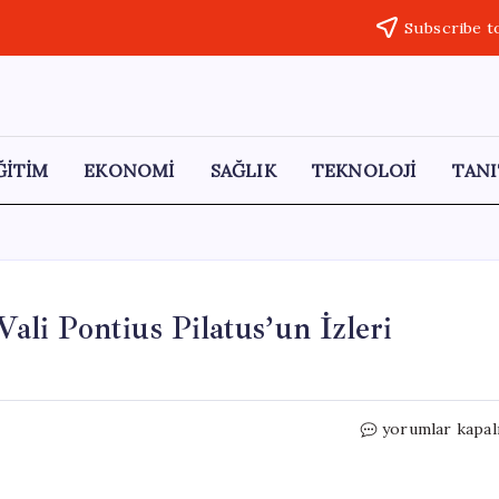
Subscribe t
ĞİTİM
EKONOMİ
SAĞLIK
TEKNOLOJİ
TANI
Vali Pontius Pilatus’un İzleri
Arkeolojik
yorumlar kapal
Kazılarda
İncil’deki
Vali