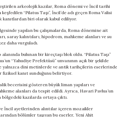
Pontius
ştirilen arkeolojik kazılar, Roma dönemi ve İncil tarihi
Pilatus’un
keşfedilen “Pilatus Taşı”, İncil’de adı geçen Roma Valisi
İzleri
 kanıtlardan biri olarak kabul ediliyor.
Bulundu
için
 bölgesinde yapılan bu çalışmalarda, Roma dönemine ait
ları, saray kalıntıları, hipodrom, mahkeme alanları ve su
 kez daha vurguladı.
o alanında bulunan bir kireçtaşı blok oldu. “Pilatus Taşı”
tus’un “Yahudiye Prefektüsü” unvanının açık bir şekilde
e yalnızca dini metinlerde ve antik tarihçilerin eserlerind
r fiziksel kanıt sunduğunu belirtiyor.
ik becerisini gösteren büyük liman yapıları ve
mahkeme alanları da tespit edildi. Ayrıca, Havari Pavlus’un
a bölgedeki kazılarda ortaya çıktı.
ve İncil ayetlerinden alıntılar içeren mozaikler
larından bölümler taşıyan bu eserler, Yeni Ahit