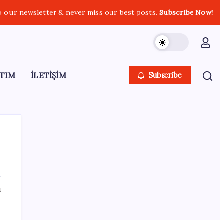
o our newsletter & never miss our best posts.
Subscribe Now!
TIM
İLETİŞİM
Subscribe
SON YAZILAR
ı
BDDK’den yatırım araçlarına yeni çerçeve:
Bireysel limitlerde kurallar sil baştan