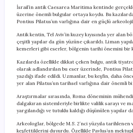
İsrail’in antik Caesarea Maritima kentinde gerçekle
üzerine önemli bulgular ortaya koydu. Bu kazılarda 
Pontius Pilatus’un varlığına dair en güçlü arkeolojik
Antik kentin, Tel Aviv’in kuzey kıyısında yer alan
çeşitli yapılar da gün yüzüne çıkarıldı. Liman yapı
kemerleri gibi eserler, bölgenin tarihi önemini bir
Kazılarda özellikle dikkat çeken bulgu, antik tiyatr
olarak adlandırılan bu eser üzerinde, Pontius Pila
yazdığı ifade edildi. Uzmanlar, bu keşfin, daha önc
yer alan Pilatus’un tarihsel varlığına dair önemli bi
Araştırmalar sırasında, Roma döneminin mühendisl
dalgakıran sistemleriyle birlikte valilik sarayı ve 
yargılandığı ve tutuklu kaldığı düşünülen yapılar d
Arkeologlar, bölgede M.S. 2’nci yüzyıla tarihlenen 
keşfettiklerini duyurdu. Özellikle Pavlus’un mektup