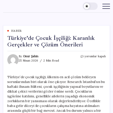
Skip
to
content
HABER
Türkiye’de Çocuk İşçiliği: Karanlık
Gerçekler ve Çözüm Önerileri
Türkiye’de
By
Onur Şahin
yorumlar kapalı
Çocuk
25 Nisan 2026
2 Min Read
İşçiliği:
Karanlık
Gerçekler
Türkiye’de çocuk işçiliği, ülkenin en acil çözüm bekleyen
ve
sorunlarından biri olarak öne çıkıyor. Research İstanbul’un bu
Çözüm
Önerileri
haftaki Susam Bülteni, çocuk işçiliğinin yapısal boyutlarını ve
için
dikkat çekici verilerini gözler önüne serdi. Çocukların
işgücüne katılımı, genellikle ailelerin yaşadığı ekonomik
zorlukların bir yansıması olarak değerlendiriliyor. Özellikle
baba gelir düzeyi ile çocukların çalışma hayatına atılmaları
arasında güçlü bir bağ mevcut. Ancak bu durum yalnızca bir