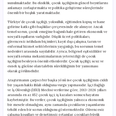
sunulmaktadır. Bu eksiklik, çocuk işçiliğinin güncel boyutlarını
anlamayı zorlaştırmakta ve politika geliştirme süreçlerinde
önemli bir boşluk yaratmaktadır.
Türkiye’de çocuk işçiliği, yoksulluk, eğitimden kopuş ve hane
gelirine katkı gibi başlıklar çerçevesinde ele alınıyor. Ancak
temel sorun, çocuk emeğine bağımlı hale getiren ekonomik ve
sosyal koşulların varlığıdır. Düşük ücret politikaları,
güvencesiz istihdam biçimleri, kayıt dışı çalışma, tarım ve
enformal hizmet sektörlerinin yaygınlığı, bu sorunun temel
nedenleri arasında sayılabilir. Ayrıca, bölgesel eşitsizlikler ve
sosyal koruma mekanizmalarının yetersizliği de çocuk
işçiliğini besleyen önemli etkenlerdir. Çocuk işçiliği, ucuz ve
esnek iş gücüne olan talebin sürekliliğinin bir yansıması
olarak görülmelidir.
Araştırmanın çarpıcı bir başka yönü ise çocuk işçiliğinin ciddi
bir yaşam hakkı ihlali olduğuna vurgu yapmasıdır. İşçi Sağlığı
ve İş Güvenliği (İSİG) Meclisi verilerine göre, 2013-2026 yılları
arasında en az 852 çocuk işçi, iş kazaları sonucu hayatını
kaybetmiştir. Bu veriler, çocuk işçiliğinin yalnızca ekonomik
bir mesele olmadığını, aynı zamanda çocukların yaşamlarını
tehdit eden bir sorun olduğunu göstermektedir. Güvencesiz
çalışma koşulları ve denetimsiz ortamlar, çocukları büyük