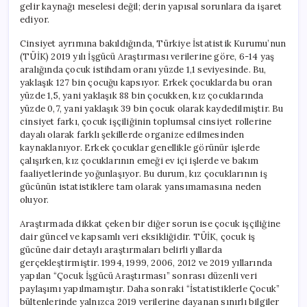
gelir kaynağı meselesi değil; derin yapısal sorunlara da işaret
ediyor.
Cinsiyet ayrımına bakıldığında, Türkiye İstatistik Kurumu’nun
(TÜİK) 2019 yılı İşgücü Araştırması verilerine göre, 6-14 yaş
aralığında çocuk istihdam oranı yüzde 1,1 seviyesinde. Bu,
yaklaşık 127 bin çocuğu kapsıyor. Erkek çocuklarda bu oran
yüzde 1,5, yani yaklaşık 88 bin çocukken, kız çocuklarında
yüzde 0,7, yani yaklaşık 39 bin çocuk olarak kaydedilmiştir. Bu
cinsiyet farkı, çocuk işçiliğinin toplumsal cinsiyet rollerine
dayalı olarak farklı şekillerde organize edilmesinden
kaynaklanıyor. Erkek çocuklar genellikle görünür işlerde
çalışırken, kız çocuklarının emeği ev içi işlerde ve bakım
faaliyetlerinde yoğunlaşıyor. Bu durum, kız çocuklarının iş
gücünün istatistiklere tam olarak yansımamasına neden
oluyor.
Araştırmada dikkat çeken bir diğer sorun ise çocuk işçiliğine
dair güncel ve kapsamlı veri eksikliğidir. TÜİK, çocuk iş
gücüne dair detaylı araştırmaları belirli yıllarda
gerçekleştirmiştir. 1994, 1999, 2006, 2012 ve 2019 yıllarında
yapılan “Çocuk İşgücü Araştırması” sonrası düzenli veri
paylaşımı yapılmamıştır. Daha sonraki “İstatistiklerle Çocuk”
bültenlerinde yalnızca 2019 verilerine dayanan sınırlı bilgiler