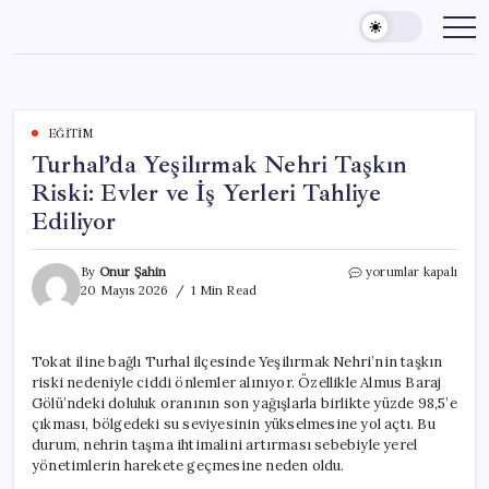
Skip
to
content
EĞITIM
Turhal’da Yeşilırmak Nehri Taşkın
Riski: Evler ve İş Yerleri Tahliye
Ediliyor
Turhal’da
By
Onur Şahin
yorumlar kapalı
Yeşilırmak
20 Mayıs 2026
1 Min Read
Nehri
Taşkın
Riski:
Tokat iline bağlı Turhal ilçesinde Yeşilırmak Nehri’nin taşkın
Evler
riski nedeniyle ciddi önlemler alınıyor. Özellikle Almus Baraj
ve
İş
Gölü’ndeki doluluk oranının son yağışlarla birlikte yüzde 98,5’e
Yerleri
çıkması, bölgedeki su seviyesinin yükselmesine yol açtı. Bu
Tahliye
durum, nehrin taşma ihtimalini artırması sebebiyle yerel
Ediliyor
yönetimlerin harekete geçmesine neden oldu.
için