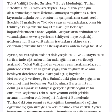
Tokat Valiliği, Devlet Su İşleri 7. Bölge Müdürlüğü, Turhal
Belediyesi ve Karayolları ekipleri, taşkınların yerleşim
alanlarına ulaşmasını önlemek amacıyla Yeşilırmak Nehri
kıyısında taşlarla bent oluşturma çalışmalarına start verdi.
İlçedeki 15 mahalle ve 7 köyde yaşayan vatandaşlara, olası bir
tehlikeye karşı evlerini boşaltmaları için belediye
hoparlörlerinden anons yapıldı. Bu uyarıların ardından bazı
vatandaşların ev ve iş yerlerini tahliye etmeye başladığı
gözlemlendi. Bazı yurttaşların ise taşkın riskine karşı
evlerinin çevresini branda ile kapatarak önlem aldığı belirtildi.
Ayrıca, sel ve taşkın riskleri dolayısıyla 20-21 ve 22 Mayıs 2026
tarihlerinde eğitim kurumlarında eğitime ara verileceği
açıklandı. Tokat Valiliği’nden yapılan resmi açıklamada, son
günlerde etkili olan sağanak yağışların Yeşilırmak ve onu
besleyen derelerde taşkınlara yol açtığı kaydedildi.
Meteorolojik verilere göre, önümüzdeki günlerde yağışların
devam etmesi bekleniyor. Valilik, Almus Barajı’nın tam
doluluğa ulaşarak su tahliyesi gerçekleştirileceğini ve bu
durumun Yeşilırmak’taki su seviyesinin ciddi şekilde
artmasına neden olabileceğini ifade etti. Bu nedenle,
Turhal’daki tüm resmi ve özel eğitim kurumlarında eğitim
öğretime üç gün süreyle ara verilmesine karar verildi. Ayrıca,
kamu kurum ve kuruluşlarındaki hamile ve engelli personelin