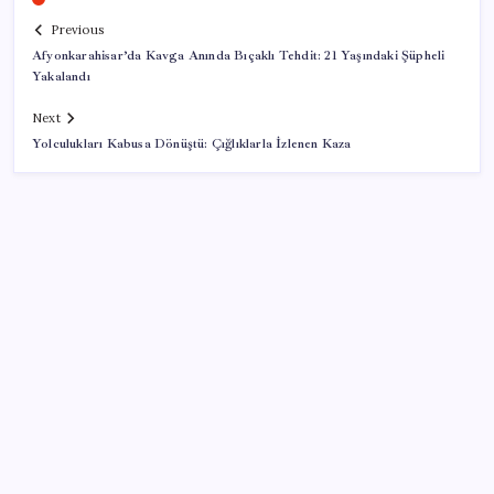
Previous
Afyonkarahisar’da Kavga Anında Bıçaklı Tehdit: 21 Yaşındaki Şüpheli
Yakalandı
Next
Yolculukları Kabusa Dönüştü: Çığlıklarla İzlenen Kaza
SON YAZILAR
Altın fiyatları yükselecek mi? JPMorgan tahminlerini
güncelledi…