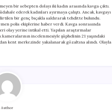
Tehdit:
nmeyen bir sebepten dolayı iki kadın arasında kavga çıktı.
21
dahale ederek kadınları ayırmaya çalıştı. Ancak, kavgayı
Yaşındaki
irtilen bir genç bıçakla saldırarak tehditte bulundu.
Şüpheli
men polis ekiplerine haber verdi. Kavga sonrasında
Yakalandı
ri olay yerine intikal etti. Yapılan araştırmalar
için
k kameralarının incelenmesiyle şüphelinin 21 yaşındaki
fından kent merkezinde yakalanarak gözaltına alındı. Olayla
Author