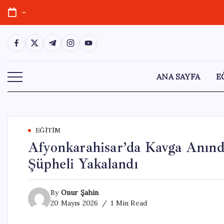
Skip
-
to
content
https://www.facebook.com/
https://twitter.com/
https://t.me/
https://www.instagram.com/
https://youtube.com/
ANA SAYFA
E
EĞITIM
Afyonkarahisar’da Kavga Anında
Şüpheli Yakalandı
By
Onur Şahin
20 Mayıs 2026
1 Min Read