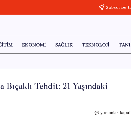
Subscribe t
ĞİTİM
EKONOMİ
SAĞLIK
TEKNOLOJİ
TANI
 Bıçaklı Tehdit: 21 Yaşındaki
Afyonkarahisar
yorumlar kapal
Kavga
Anında
Bıçaklı