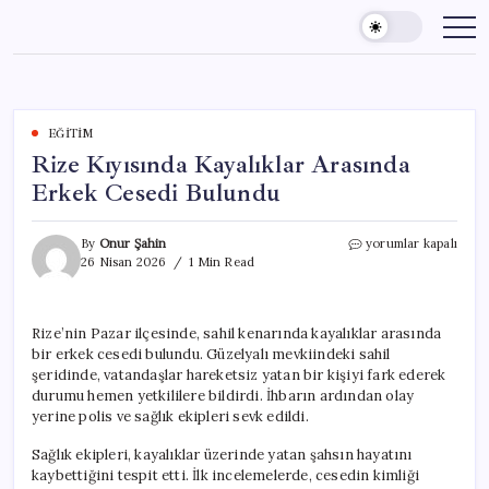
Skip
to
content
EĞITIM
Rize Kıyısında Kayalıklar Arasında
Erkek Cesedi Bulundu
Rize
By
Onur Şahin
yorumlar kapalı
Kıyısında
26 Nisan 2026
1 Min Read
Kayalıklar
Arasında
Erkek
Rize’nin Pazar ilçesinde, sahil kenarında kayalıklar arasında
Cesedi
bir erkek cesedi bulundu. Güzelyalı mevkiindeki sahil
Bulundu
için
şeridinde, vatandaşlar hareketsiz yatan bir kişiyi fark ederek
durumu hemen yetkililere bildirdi. İhbarın ardından olay
yerine polis ve sağlık ekipleri sevk edildi.
Sağlık ekipleri, kayalıklar üzerinde yatan şahsın hayatını
kaybettiğini tespit etti. İlk incelemelerde, cesedin kimliği