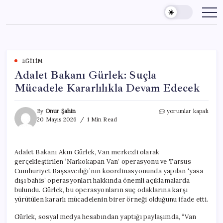
Skip
to
content
EĞITIM
Adalet Bakanı Gürlek: Suçla
Mücadele Kararlılıkla Devam Edecek
Adalet
By
Onur Şahin
yorumlar kapalı
Bakanı
20 Mayıs 2026
1 Min Read
Gürlek:
Suçla
Mücadele
Adalet Bakanı Akın Gürlek, Van merkezli olarak
Kararlılıkla
gerçekleştirilen ‘Narkokapan Van’ operasyonu ve Tarsus
Devam
Edecek
Cumhuriyet Başsavcılığı’nın koordinasyonunda yapılan ‘yasa
için
dışı bahis’ operasyonları hakkında önemli açıklamalarda
bulundu. Gürlek, bu operasyonların suç odaklarına karşı
yürütülen kararlı mücadelenin birer örneği olduğunu ifade etti.
Gürlek, sosyal medya hesabından yaptığı paylaşımda, “Van