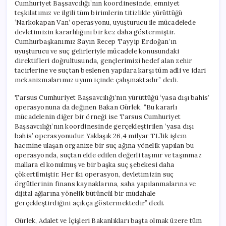
Cumhuriyet Başsavcılığı’nın koordinesinde, emniyet
teşkilatımız ve ilgili tüm birimlerin titizlikle yürüttüğü
‘Narkokapan Van’ operasyonu, uyuşturucu ile mücadelede
devletimizin kararlılığını bir kez daha göstermiştir.
Cumhurbaşkanımız Sayın Recep Tayyip Erdoğan’ın
uyuşturucu ve suç gelirleriyle mücadele konusundaki
direktifleri doğrultusunda, gençlerimizi hedef alan zehir
tacirlerine ve suçtan beslenen yapılara karşı tüm adli ve idari
mekanizmalarımız uyum içinde çalışmaktadır” dedi.
Tarsus Cumhuriyet Başsavcılığı’nın yürüttüğü ‘yasa dışı bahis’
operasyonuna da değinen Bakan Gürlek, “Bu kararlı
mücadelenin diğer bir örneği ise Tarsus Cumhuriyet
Başsavcılığı’nın koordinesinde gerçekleştirilen ‘yasa dışı
bahis’ operasyonudur. Yaklaşık 26,4 milyar TL’lik işlem
hacmine ulaşan organize bir suç ağına yönelik yapılan bu
operasyonda, suçtan elde edilen değerli taşınır ve taşınmaz
mallara el konulmuş ve bir başka suç şebekesi daha
çökertilmiştir. Her iki operasyon, devletimizin suç
örgütlerinin finans kaynaklarına, saha yapılanmalarına ve
dijital ağlarına yönelik bütüncül bir müdahale
gerçekleştirdiğini açıkça göstermektedir” dedi.
Gürlek, Adalet ve İçişleri Bakanlıkları başta olmak üzere tüm