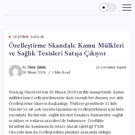
Skip
to
content
EĞITIM
SAĞLIK
Özelleştirme Skandalı: Kamu Mülkleri
ve Sağlık Tesisleri Satışa Çıkıyor
Özelleştirme
By
Onur Şahin
yorumlar kapalı
Skandalı:
26 Nisan 2026
1 Min Read
Kamu
Mülkleri
ve
Yeniçağ Gazetesi’nin 26 Nisan 2026 tarihli manşetinde, kamu
Sağlık
mülklerinin özelleştirilmesine dair önemli bir duyuru yer aldı.
Tesisleri
Satışa
Özelleştirme İdaresi Başkanlığı, Türkiye genelinde 32 ilde
Çıkıyor
Hazine’ye ait çok sayıda taşınmazın özelleştirilmesi için liste
için
yayınladı. Bu listede, sağlık hizmet binaları, hastaneler, sağlık
ocakları ve onların arazileri de bulunuyor. Özellikle
İstanbul’da, kamunun ücretsiz olarak işlettiği TEM
Otoyolu’nun da özelleştirilme planları arasında olduğu