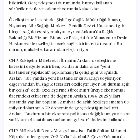
bildirildi. Gerçekleşmesi durumunda, burayı kullanan
sürücüler ek ücret ödemek zorunda kalacaklar.
Özelleştirme listesinde, Şişli İlçe Sağlık Müdürlüğü Binası,
Nişantaşı Aile Sağlığı Merkezi, Pendik Devlet Hastanesi gibi
birçok sağlık tesisi yer alıyor. Ayrıca Ankara’da Sağlık
Bakanlığı Ek Hizmet Binası ve Eskişehir’de Yunusemre Devlet
Hastanesi de özelleştirilecek sağlık birimleri arasında. Bu
durum, muhalefet tarafından eleştiriliyor.
CHP Eskişehir Milletvekili İbrahim Arslan, özelleştirme
listesini değerlendirirken, iktidarın daha önce “yeni
hastaneler yapılacak” açıklamasıyla çeliştiğini vurguladı.
Arslan, “Bir yandan yeni hastaneler kurulacağı söyleniyor,
diğer yandan bu sağlık tesisleri özelleştiriliyor. Bu durum açık
bir çelişki” dedi. Özelleştirme sürecinin Türkiye ekonomisi
üzerindeki etkilerine de değinen Arslan, 1984-2025 yılları
arasında yapılan toplam 72 milyar dolarlık özelleştirmenin 63
milyar dolarının AKP döneminde gerçekleştiğini belirtti.
Arslan, “Bu durum bir ekonomi politikası değil; kamuya ait son
varlıkların da satılması anlamına geliyor” ifadesini kullandı.
CHP Milletvekili Deniz Yavuzyılmaz ise, Fatih Sultan Mehmet
Köprüsü’nden geçen O-2 No’lu İstanbul 2. Çevre Yolunun da