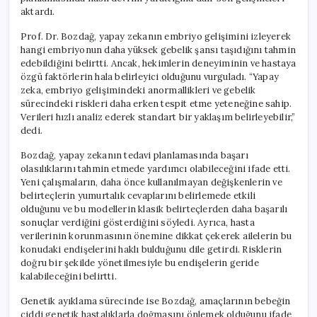
aktardı.
Prof. Dr. Bozdağ, yapay zekanın embriyo gelişimini izleyerek
hangi embriyonun daha yüksek gebelik şansı taşıdığını tahmin
edebildiğini belirtti. Ancak, hekimlerin deneyiminin ve hastaya
özgü faktörlerin hala belirleyici olduğunu vurguladı. “Yapay
zeka, embriyo gelişimindeki anormallikleri ve gebelik
sürecindeki riskleri daha erken tespit etme yeteneğine sahip.
Verileri hızlı analiz ederek standart bir yaklaşım belirleyebilir,”
dedi.
Bozdağ, yapay zekanın tedavi planlamasında başarı
olasılıklarını tahmin etmede yardımcı olabileceğini ifade etti.
Yeni çalışmaların, daha önce kullanılmayan değişkenlerin ve
belirteçlerin yumurtalık cevaplarını belirlemede etkili
olduğunu ve bu modellerin klasik belirteçlerden daha başarılı
sonuçlar verdiğini gösterdiğini söyledi. Ayrıca, hasta
verilerinin korunmasının önemine dikkat çekerek ailelerin bu
konudaki endişelerini haklı bulduğunu dile getirdi. Risklerin
doğru bir şekilde yönetilmesiyle bu endişelerin geride
kalabileceğini belirtti.
Genetik ayıklama sürecinde ise Bozdağ, amaçlarının bebeğin
ciddi genetik hastalıklarla doğmasını önlemek olduğunu ifade