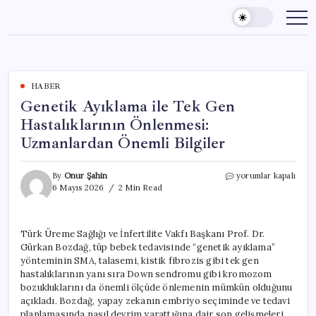
Skip
to
content
HABER
Genetik Ayıklama ile Tek Gen
Hastalıklarının Önlenmesi:
Uzmanlardan Önemli Bilgiler
Genetik
By
Onur Şahin
yorumlar kapalı
Ayıklama
6 Mayıs 2026
2 Min Read
ile
Tek
Gen
Türk Üreme Sağlığı ve İnfertilite Vakfı Başkanı Prof. Dr.
Hastalıklarının
Gürkan Bozdağ, tüp bebek tedavisinde “genetik ayıklama”
Önlenmesi:
Uzmanlardan
yönteminin SMA, talasemi, kistik fibrozis gibi tek gen
Önemli
hastalıklarının yanı sıra Down sendromu gibi kromozom
Bilgiler
bozukluklarını da önemli ölçüde önlemenin mümkün olduğunu
için
açıkladı. Bozdağ, yapay zekanın embriyo seçiminde ve tedavi
planlamasında nasıl devrim yarattığına dair son gelişmeleri