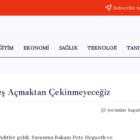
Subscribe t
ĞİTİM
EKONOMİ
SAĞLIK
TEKNOLOJİ
TANI
teş Açmaktan Çekinmeyeceğiz
ABD’den
yorumlar kapal
İran’a
Sert
Mesaj:
Ateş
hditler geldi. Savunma Bakanı Pete Hegseth ve