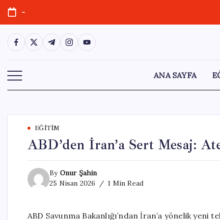
Skip
-
to
content
https://www.facebook.com/
https://twitter.com/
https://t.me/
https://www.instagram.com/
https://youtube.com/
ANA SAYFA
E
EĞITIM
ABD’den İran’a Sert Mesaj: A
By
Onur Şahin
25 Nisan 2026
1 Min Read
ABD Savunma Bakanlığı’ndan İran’a yönelik yeni te