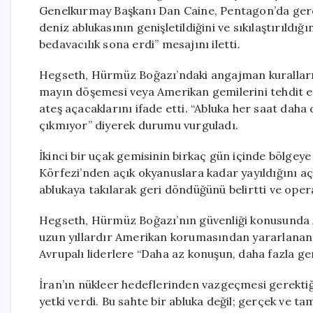
Genelkurmay Başkanı Dan Caine, Pentagon’da gerçe
deniz ablukasının genişletildiğini ve sıkılaştırıldı
bedavacılık sona erdi” mesajını iletti.
Hegseth, Hürmüz Boğazı’ndaki angajman kuralların
mayın döşemesi veya Amerikan gemilerini tehdit
ateş açacaklarını ifade etti. “Abluka her saat daha d
çıkmıyor” diyerek durumu vurguladı.
İkinci bir uçak gemisinin birkaç gün içinde bölge
Körfezi’nden açık okyanuslara kadar yayıldığını açı
ablukaya takılarak geri döndüğünü belirtti ve opera
Hegseth, Hürmüz Boğazı’nın güvenliği konusunda Av
uzun yıllardır Amerikan korumasından yararlanan ül
Avrupalı liderlere “Daha az konuşun, daha fazla ge
İran’ın nükleer hedeflerinden vazgeçmesi gerekt
yetki verdi. Bu sahte bir abluka değil; gerçek ve 