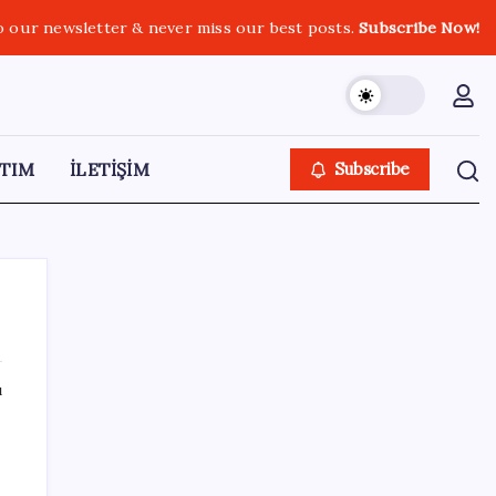
o our newsletter & never miss our best posts.
Subscribe Now!
TIM
İLETİŞİM
Subscribe
ı
SON YAZILAR
Milyonların Gözü TBMM’de: Kademeli
emeklilik çıkacak mı, kimleri kapsıyor?