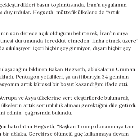
Açmaktan
kleştirdikleri basın toplantısında, İran’a uygulanan
Çekinmeyeceği
ğını duyurdular. Hegseth, müttefik ülkelere de “Artık
için
ın son derece açık olduğunu belirterek, İran’ın suya
 etmesi durumunda tereddüt etmeden “imha etmek üzere”
a sıkılaşıyor; içeri hiçbir şey girmiyor, dışarı hiçbir şey
ye ulaşacağını bildiren Bakan Hegseth, ablukaların Umman
kladı. Pentagon yetkilileri, şu an itibarıyla 34 geminin
syonun artık küresel bir boyut kazandığını ifade etti.
rupa ve Asya ülkelerine sert eleştirilerde bulunarak,
kelerin artık sorumluluk alması gerektiğini dile getirdi.
mi edinin” çağrısında bulundu.
iğini hatırlatan Hegseth, “Başkan Trump donanmaya tam
tam bir abluka. Gerekirse ölümcül güç kullanmaya devam