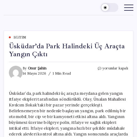
Skip
to
content
EĞITIM
Üsküdar’da Park Halindeki Üç Araçta
Yangın Çıktı
Üsküdar’da
By
Onur Şahin
yorumlar kapalı
Park
14 Mayıs 2026
1 Min Read
Halindeki
Üç
Araçta
Üsküdar’da, park halindeki üç araçta meydana gelen yangın
Yangın
itfaiye ekipleri tarafından söndürüldü. Olay, Ünalan Mahallesi
Çıktı
için
Kıvılcım Sokak’taki bir pazar yerinde gerçekleşti.
Belirlenemeyen bir nedenle başlayan yangın, park edilmiş bir
otomobil, bir cip ve bir kamyoneti etkisi altına aldı. Yangının
büyümesi üzerine bölgeye polis, itfaiye ve sağlık ekipleri
intikal etti. İtfaiye ekipleri, yangına hızlı bir şekilde müdahale
ederek alevleri kontrol altına aldı. Yangın sonucunda araçlarda