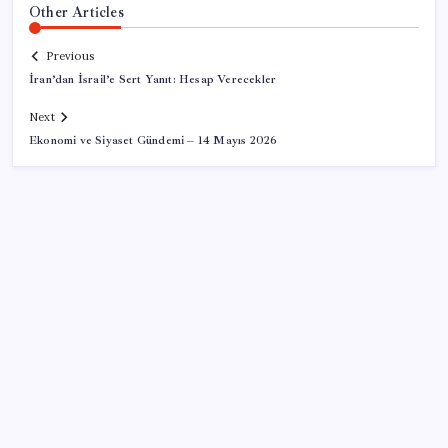
Other Articles
Previous
İran’dan İsrail’e Sert Yanıt: Hesap Verecekler
Next
Ekonomi ve Siyaset Gündemi – 14 Mayıs 2026
SON YAZILAR
Dervişoğlu’ndan ‘Bayrak kaldırıyorum’ mitingine
çağrı