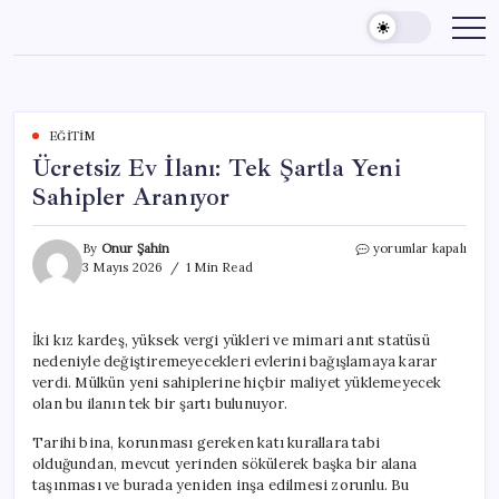
Skip
to
content
EĞITIM
Ücretsiz Ev İlanı: Tek Şartla Yeni
Sahipler Aranıyor
Ücretsiz
By
Onur Şahin
yorumlar kapalı
Ev
3 Mayıs 2026
1 Min Read
İlanı:
Tek
Şartla
İki kız kardeş, yüksek vergi yükleri ve mimari anıt statüsü
Yeni
nedeniyle değiştiremeyecekleri evlerini bağışlamaya karar
Sahipler
Aranıyor
verdi. Mülkün yeni sahiplerine hiçbir maliyet yüklemeyecek
için
olan bu ilanın tek bir şartı bulunuyor.
Tarihi bina, korunması gereken katı kurallara tabi
olduğundan, mevcut yerinden sökülerek başka bir alana
taşınması ve burada yeniden inşa edilmesi zorunlu. Bu