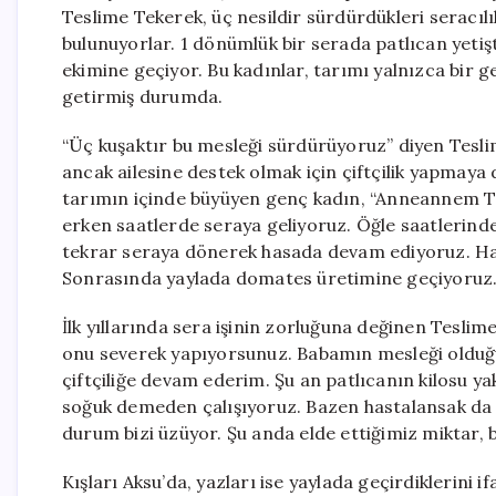
Teslime Tekerek, üç nesildir sürdürdükleri seracılı
bulunuyorlar. 1 dönümlük bir serada patlıcan yet
ekimine geçiyor. Bu kadınlar, tarımı yalnızca bir 
getirmiş durumda.
“Üç kuşaktır bu mesleği sürdürüyoruz” diyen Tesli
ancak ailesine destek olmak için çiftçilik yapmaya 
tarımın içinde büyüyen genç kadın, “Anneannem Te
erken saatlerde seraya geliyoruz. Öğle saatlerinde
tekrar seraya dönerek hasada devam ediyoruz. Ha
Sonrasında yaylada domates üretimine geçiyoruz. S
İlk yıllarında sera işinin zorluğuna değinen Teslime,
onu severek yapıyorsunuz. Babamın mesleği olduğu
çiftçiliğe devam ederim. Şu an patlıcanın kilosu yak
soğuk demeden çalışıyoruz. Bazen hastalansak da e
durum bizi üzüyor. Şu anda elde ettiğimiz miktar, 
Kışları Aksu’da, yazları ise yaylada geçirdiklerini