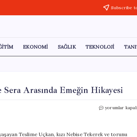
Subscribe t
ĞİTİM
EKONOMİ
SAĞLIK
TEKNOLOJİ
TANI
e Sera Arasında Emeğin Hikayesi
Üç
yorumlar kapal
Kuşak
Kadın
Çiftçi:
Yayla
 yaşayan Teslime Uçkan, kızı Nebise Tekerek ve torunu