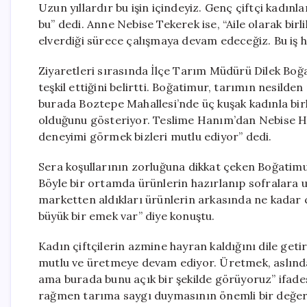
Uzun yıllardır bu işin içindeyiz. Genç çiftçi kadınl
bu” dedi. Anne Nebise Tekerek ise, “Aile olarak bir
elverdiği sürece çalışmaya devam edeceğiz. Bu iş ha
Ziyaretleri sırasında İlçe Tarım Müdürü Dilek Boğa
teşkil ettiğini belirtti. Boğatimur, tarımın nesilde
burada Boztepe Mahallesi’nde üç kuşak kadınla birlik
olduğunu gösteriyor. Teslime Hanım’dan Nebise Ha
deneyimi görmek bizleri mutlu ediyor” dedi.
Sera koşullarının zorluğuna dikkat çeken Boğatimu
Böyle bir ortamda ürünlerin hazırlanıp sofralara 
marketten aldıkları ürünlerin arkasında ne kadar
büyük bir emek var” diye konuştu.
Kadın çiftçilerin azmine hayran kaldığını dile geti
mutlu ve üretmeye devam ediyor. Üretmek, aslında 
ama burada bunu açık bir şekilde görüyoruz” ifadesi
rağmen tarıma saygı duymasının önemli bir değer 