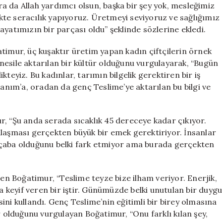
ara da Allah yardımcı olsun, başka bir şey yok, mesleğimiz
likte seracılık yapıyoruz. Üretmeyi seviyoruz ve sağlığımız
yatımızın bir parçası oldu” şeklinde sözlerine ekledi.
timur, üç kuşaktır üretim yapan kadın çiftçilerin örnek
n nesile aktarılan bir kültür olduğunu vurgulayarak, “Bugün
teyiz. Bu kadınlar, tarımın bilgelik gerektiren bir iş
nım’a, oradan da genç Teslime’ye aktarılan bu bilgi ve
r, “Şu anda serada sıcaklık 45 dereceye kadar çıkıyor.
ulaşması gerçekten büyük bir emek gerektiriyor. İnsanlar
 çaba olduğunu belki fark etmiyor ama burada gerçekten
ren Boğatimur, “Teslime teyze bize ilham veriyor. Enerjik,
keyif veren bir iştir. Günümüzde belki unutulan bir duyg
ni kullandı. Genç Teslime’nin eğitimli bir birey olmasına
olduğunu vurgulayan Boğatimur, “Onu farklı kılan şey,