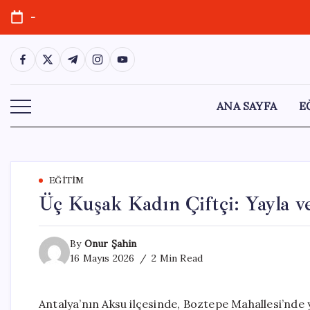
Skip
-
to
content
https://www.facebook.com/
https://twitter.com/
https://t.me/
https://www.instagram.com/
https://youtube.com/
ANA SAYFA
E
EĞITIM
Üç Kuşak Kadın Çiftçi: Yayla v
By
Onur Şahin
16 Mayıs 2026
2 Min Read
Antalya’nın Aksu ilçesinde, Boztepe Mahallesi’nde