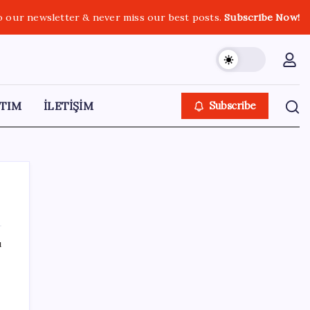
o our newsletter & never miss our best posts.
Subscribe Now!
TIM
İLETİŞİM
Subscribe
ı
SON YAZILAR
Milyonların Gözü TBMM’de: Kademeli
emeklilik çıkacak mı, kimleri kapsıyor?