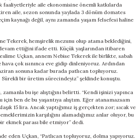
ve
k faaliyetleriyle aile ekonomisine önemli katkılarda
Sera
iştiren aile, sezon sonunda yaylada 3 dönüm domates
Arasında
geçim kaynağı değil, aynı zamanda yaşam felsefesi haline
Emeğin
Hikayesi
için
me Tekerek, hemşirelik mezunu olup atama beklediğini,
devam ettiğini ifade etti. Küçük yaşlarından itibaren
slime Uçkan, annem Nebise Tekerek ile birlikte, sabah
 hava çok ısınınca eve gidip dinleniyoruz. Ardından
ziran sonuna kadar burada patlıcan topluyoruz.
ürekli bir üretim sürecindeyiz” şeklinde konuştu.
 zamanla bu işe alıştığını belirtti. “Kendi işinizi yapınca
 için ben de bu yaşantıya alıştım. Eğer atanamazsam
laşık 15 lira. Ancak yaptığımız iş gerçekten zor; sıcak ve
meklerimizin karşılığını alamadığımız anlar oluyor, bu
bir ekmek parası bile etmiyor” dedi.
 ifade eden Uçkan, “Patlıcan topluyoruz, dolma yapıyoruz.