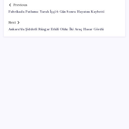
Previous
Fabrikada Patlama: Yaralı İşçi 6 Gün Sonra Hayatını Kaybetti
Next
Ankara’da Şiddetli Rüzgar Etkili Oldu: İki Araç Hasar Gördü
SON YAZILAR
Milyonların Gözü TBMM’de: Kademeli emeklilik
çıkacak mı, kimleri kapsıyor?
Altın fiyatları yükselecek mi? JPMorgan tahminlerini
güncelledi…