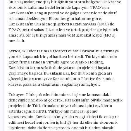
Bu anlaşmalar, enerji iş birliğinin yanı sıra bölgesel istikrar ve
ekonomik kalkınma hedeflerini de kapsıyor. TPAO’nun,
Kazakistan’ın zengin petrol ve doğalgaz rezervlerinde aktif
rol alması bekleniyor. Bloomberg’in haberine göre,
Kazakistan’ın ulusal enerji şirketi KazMunayGas (KMG) ile
TPAO, petrol sahası hizmetleri ve ortak projeler geliştirmek
amacıyla bir iş birliği anlaşması ve Mutabakat Zaptı (MOU)
imzaladı.
Ayrıca, iki lider tarımsal ticareti ve tahıl ihracatını artırmaya
yönelik kapsamlı bir yol haritası belirledi. Türkiye’nin önde
gelen firmalarından Tiryaki Agro ve Alarko Holding,
Kazakistan tarım sektöründe yatırım projelerini hayata
geçirmeye başladı. Bu anlaşmalar, her iki ülkenin gıda arz
güvenliğini artırmayı ve Kazak tahılının Türkiye üzerinden
küresel pazarlara ulaşmasını sağlamayı amaçlıyor.
Tokayev, Türk şirketlerinin mineral işleme konusundaki
deneyimlerine dikkat çekerek, Kazakistan’ın büyük madencilik
projelerinde Türk firmalarının yer alması için teşviklerin
artırılacağını belirtti. Türkiye’nin mineral işleme
kapasitesinin, Kazakistan’ın yer altı zenginlikleri ile entegre
edilmesi hedefleniyor. Bu iş birliği, her iki ülkenin ekonomik
ilişkilerini daha da derinleştirecek önemli bir adım olarak