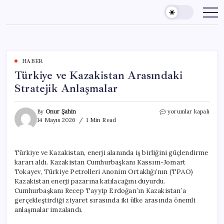
Skip
to
content
HABER
Türkiye ve Kazakistan Arasındaki
Stratejik Anlaşmalar
Türkiye
By
Onur Şahin
yorumlar kapalı
ve
14 Mayıs 2026
1 Min Read
Kazakistan
Arasındaki
Stratejik
Türkiye ve Kazakistan, enerji alanında iş birliğini güçlendirme
Anlaşmalar
kararı aldı. Kazakistan Cumhurbaşkanı Kassım-Jomart
için
Tokayev, Türkiye Petrolleri Anonim Ortaklığı’nın (TPAO)
Kazakistan enerji pazarına katılacağını duyurdu.
Cumhurbaşkanı Recep Tayyip Erdoğan’ın Kazakistan’a
gerçekleştirdiği ziyaret sırasında iki ülke arasında önemli
anlaşmalar imzalandı.