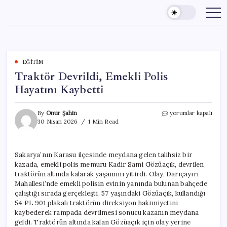
Skip
to
content
EĞITIM
Traktör Devrildi, Emekli Polis
Hayatını Kaybetti
Traktör
By
Onur Şahin
yorumlar kapalı
Devrildi,
30 Nisan 2026
1 Min Read
Emekli
Polis
Hayatını
Sakarya’nın Karasu ilçesinde meydana gelen talihsiz bir
Kaybetti
kazada, emekli polis memuru Kadir Sami Gözüaçık, devrilen
için
traktörün altında kalarak yaşamını yitirdi. Olay, Darıçayırı
Mahallesi’nde emekli polisin evinin yanında bulunan bahçede
çalıştığı sırada gerçekleşti. 57 yaşındaki Gözüaçık, kullandığı
54 PL 901 plakalı traktörün direksiyon hakimiyetini
kaybederek rampada devrilmesi sonucu kazanın meydana
geldi. Traktörün altında kalan Gözüaçık için olay yerine