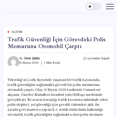
Skip
to
content
EĞITIM
Trafik Güvenliği İçin Görevdeki Polis
Memuruna Otomobil Çarptı
Trafik
By
Onur Şahin
yorumlar kapalı
Güvenliği
11 Mayıs 2026
1 Min Read
İçin
Görevdeki
Polis
Tekirdağ’ın Çorlu ilçesinde yaşanan bir trafik kazasında,
Memuruna
trafik güvenliğini sağlamakla görevli bir polis memuruna
Otomobil
Çarptı
otomobil çarptı. Olay, 11 Mayıs 2026 tarihinde Cumartesi
için
akşamı, Önerler Mahallesi İstanbul yolu Gölbaşı mevkiinde
gerçekleşti. İki aracın karıştığı trafik kazasına müdahale eden
polis ekipleri, yol güvenliği için gerekli önlemleri aldı. Bu
sırada geri manevra yapan S.A. isimli sürücünün kullandığı
otomobil, trafik güvenliğini sağlamakta olan polis memuru