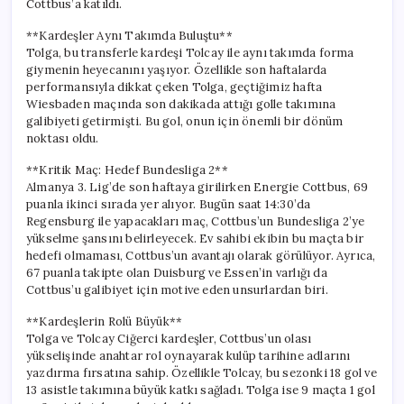
Cottbus’a katıldı.
ile
Almanya’da
**Kardeşler Aynı Takımda Buluştu**
Bir
Tolga, bu transferle kardeşi Tolcay ile aynı takımda forma
Dönüm
giymenin heyecanını yaşıyor. Özellikle son haftalarda
Noktası
performansıyla dikkat çeken Tolga, geçtiğimiz hafta
için
Wiesbaden maçında son dakikada attığı golle takımına
galibiyeti getirmişti. Bu gol, onun için önemli bir dönüm
noktası oldu.
**Kritik Maç: Hedef Bundesliga 2**
Almanya 3. Lig’de son haftaya girilirken Energie Cottbus, 69
puanla ikinci sırada yer alıyor. Bugün saat 14:30’da
Regensburg ile yapacakları maç, Cottbus’un Bundesliga 2’ye
yükselme şansını belirleyecek. Ev sahibi ekibin bu maçta bir
hedefi olmaması, Cottbus’un avantajı olarak görülüyor. Ayrıca,
67 puanla takipte olan Duisburg ve Essen’in varlığı da
Cottbus’u galibiyet için motive eden unsurlardan biri.
**Kardeşlerin Rolü Büyük**
Tolga ve Tolcay Ciğerci kardeşler, Cottbus’un olası
yükselişinde anahtar rol oynayarak kulüp tarihine adlarını
yazdırma fırsatına sahip. Özellikle Tolcay, bu sezonki 18 gol ve
13 asistle takımına büyük katkı sağladı. Tolga ise 9 maçta 1 gol