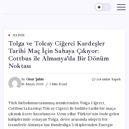
Skip
to
content
HABER
Tolga ve Tolcay Ciğerci Kardeşler
Tarihi Maç İçin Sahaya Çıkıyor:
Cottbus ile Almanya’da Bir Dönüm
Noktası
Tolga
By
Onur Şahin
yorumlar kapalı
ve
16 Mayıs 2026
1 Min Read
Tolcay
Ciğerci
Kardeşler
Türk futbolunun tanınmış isimlerinden Tolga Ciğerci,
Tarihi
Cottbus’ta kardeşi Tolcay Ciğerci ile birlikte tarihi bir maça
Maç
İçin
çıkmak üzere hazırlanıyor. Uzun yıllar Türkiye’nin önde gelen
Sahaya
kulüplerinde oynayan Tolga, devre arasında sürpriz bir
Çıkıyor:
transferle Almanya’nın Bundesliga 3 ekiplerinden Energie
Cottbus