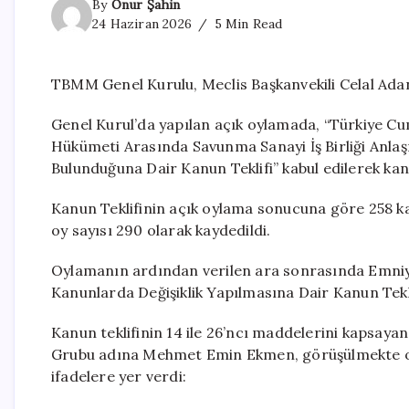
By
Onur Şahin
24 Haziran 2026
5 Min Read
TBMM Genel Kurulu, Meclis Başkanvekili Celal Adan
Genel Kurul’da yapılan açık oylamada, “Türkiye Cu
Hükümeti Arasında Savunma Sanayi İş Birliği Anla
Bulunduğuna Dair Kanun Teklifi” kabul edilerek kan
Kanun Teklifinin açık oylama sonucuna göre 258 kab
oy sayısı 290 olarak kaydedildi.
Oylamanın ardından verilen ara sonrasında Emniyet
Kanunlarda Değişiklik Yapılmasına Dair Kanun Tekli
Kanun teklifinin 14 ile 26’ncı maddelerini kapsaya
Grubu adına Mehmet Emin Ekmen, görüşülmekte ola
ifadelere yer verdi: