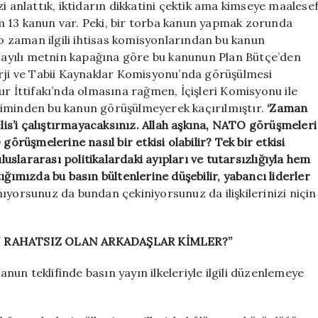
i anlattık, iktidarın dikkatini çektik ama kimseye maalese
m 13 kanun var. Peki, bir torba kanun yapmak zorunda
 o zaman ilgili ihtisas komisyonlarından bu kanun
a sayılı metnin kapağına göre bu kanunun Plan Bütçe’den
erji ve Tabii Kaynaklar Komisyonu’nda görüşülmesi
İttifakı’nda olmasına rağmen, İçişleri Komisyonu ile
kiminden bu kanun görüşülmeyerek kaçırılmıştır.
‘Zaman
s’i çalıştırmayacaksınız. Allah aşkına, NATO görüşmeleri
üşmelerine nasıl bir etkisi olabilir? Tek bir etkisi
slararası politikalardaki ayıpları ve tutarsızlığıyla hem
aptığımızda bu basın bültenlerine düşebilir, yabancı liderler
ıyorsunuz da bundan çekiniyorsunuz da ilişkilerinizi niçin
N RAHATSIZ OLAN ARKADAŞLAR KİMLER?”
anun teklifinde basın yayın ilkeleriyle ilgili düzenlemeye