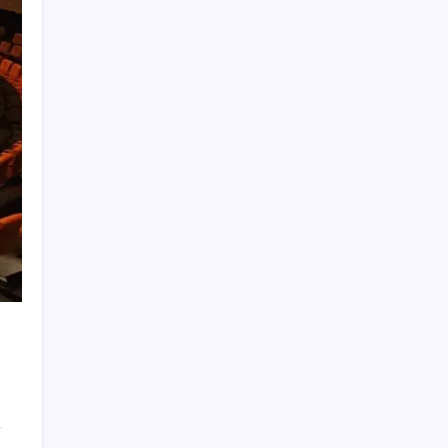
Porsche yöneticisinden Volkswagen’e
maliyetleri hızla düşürme çağrısı
CHP Mut ve Silifke İlçe Başkanlıklarında
toplu istifa: YENİ Parti’ye katılma kararı
aldılar
Eskişehir’de 2 belediye başkanı YENİ
Parti’ye geçti
ABD tarım dışı istihdam verisinde negatif
sürpriz
Fed Başkanı’ndan piyasaları sarsacak mesaj:
Enflasyon artarsa faiz artırımı yeniden
masaya gelecek
Balık çiftçliklerine karşı eylem yapan kadın
balıkçılara YENİ Parti’den destek
Komünist Mao’nun makam aracıydı, bugün
zenginlerin lüks oyuncağı oldu
MHP’li Feti Yıldız’dan ‘çerçeve yasa’