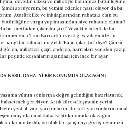
lığına, devletin ülkesi ve milletiyle bölünmez bütünlüğüne,
z’ Şimdi soruyorum, bu yemini edenler nasıl oluyor da bu
rum. Atatürk ilke ve inkılaplarından rahatsız olan bu
 bütünlüğüne vurgu yapılmasından niye rahatsız olunur?
 da bu, metinden çıkarılmıştır? Veya kim istedi de bu
i zanneden o Tom Barrack’ın verdiği yazılı emirlerin
rhangi bir talimat mı geldi ‘Bunu çıkartın’ diye? Çünkü
el gören, milletleri çeşitlendiren, haritaları yeniden yazıp
plar peşinde koşanların ajandası için ince bir ayar
DA NASIL DAHA İYİ BİR KONUMDA OLACAĞINI
yasama yılının sonlarına doğru gelindiğini hatırlatarak,
n bahsetmek gerekiyor. Artık küreselleşmenin yerini
zim yeni altyapı yatırımlarını, lojistik yatırımlarını nasıl
lleşen dünyada nasıl daha iyi bir konumda olacağını
k bir kanun teklifi, en ufak bir çalışmayı görüştüğümüzü