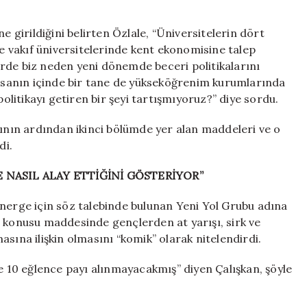
e girildiğini belirten Özlale, “Üniversitelerin dört
le vakıf üniversitelerinde kent ekonomisine talep
rde biz neden yeni dönemde beceri politikalarını
sanın içinde bir tane de yükseköğrenim kurumlarında
politikayı getiren bir şeyi tartışmıyoruz?” diye sordu.
nın ardından ikinci bölümde yer alan maddeleri ve o
di.
 NASIL ALAY ETTİĞİNİ GÖSTERİYOR”
önerge için söz talebinde bulunan Yeni Yol Grubu adına
z konusu maddesinde gençlerden at yarışı, sirk ve
sına ilişkin olmasını “komik” olarak nitelendirdi.
de 10 eğlence payı alınmayacakmış” diyen Çalışkan, şöyle