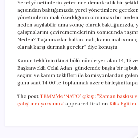
Yerel yönetimlerin yeterince demokratik bir şekild
açısından baktığımızda yerel yönetimlere gereken
yönetimlerin mali özerkliğinin olmaması bir nedend
neden sayılabilir ama sonuç olarak baktığımızda, y
çalışmalarını çevirememelerinin sonucunda taşınmaz
Neden? Taşınmazlar halkın malı, kamu malı sonuç ol
olarak karşı durmak gerekir” diye konuştu.
Kanun teklifinin ikinci bölümünde yer alan 14, 15
Başkanvekili Celal Adan, gündemde başka bir iş bu
seçimi ve kanun teklifleri ile komisyonlardan gele
günü saat 14.00’te toplanmak üzere birleşimi kapat
The post
TBMM’de ‘NATO’ çıkışı: ”Zaman baskısı v
çalıştırmıyorsunuz’
appeared first on
Kilis Egitim
.