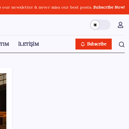
o our newsletter & never miss our best posts.
Subscribe Now!
TIM
İLETİŞİM
Subscribe
SON YAZILAR
BDDK’den yatırım araçlarına yeni çerçeve:
Bireysel limitlerde kurallar sil baştan