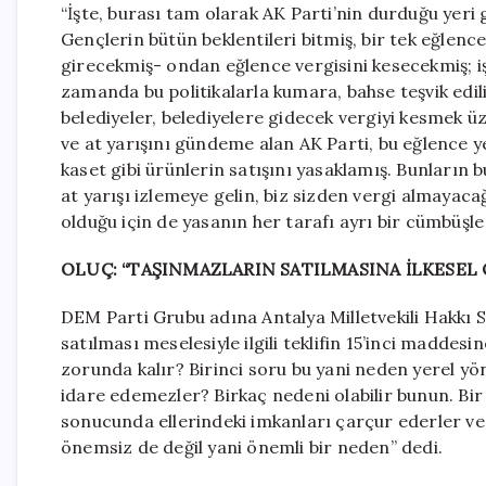
“İşte, burası tam olarak AK Parti’nin durduğu yeri g
Gençlerin bütün beklentileri bitmiş, bir tek eğlence 
girecekmiş- ondan eğlence vergisini kesecekmiş; işt
zamanda bu politikalarla kumara, bahse teşvik edil
belediyeler, belediyelere gidecek vergiyi kesmek üz
ve at yarışını gündeme alan AK Parti, bu eğlence ye
kaset gibi ürünlerin satışını yasaklamış. Bunların 
at yarışı izlemeye gelin, biz sizden vergi almayacağız
olduğu için de yasanın her tarafı ayrı bir cümbüşle 
OLUÇ: “TAŞINMAZLARIN SATILMASINA İLKESEL
DEM Parti Grubu adına Antalya Milletvekili Hakkı 
satılması meselesiyle ilgili teklifin 15’inci maddes
zorunda kalır? Birinci soru bu yani neden yerel yö
idare edemezler? Birkaç nedeni olabilir bunun. Bi
sonucunda ellerindeki imkanları çarçur ederler ve 
önemsiz de değil yani önemli bir neden” dedi.