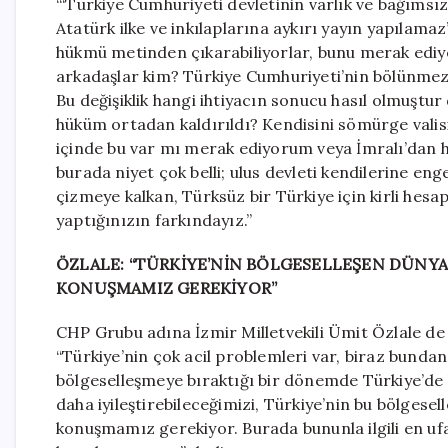
“‘Türkiye Cumhuriyeti devletinin varlık ve bağımsız
Atatürk ilke ve inkılaplarına aykırı yayın yapılama
hükmü metinden çıkarabiliyorlar, bunu merak ediyo
arkadaşlar kim? Türkiye Cumhuriyeti’nin bölünmez
Bu değişiklik hangi ihtiyacın sonucu hasıl olmuştur
hüküm ortadan kaldırıldı? Kendisini sömürge valis
içinde bu var mı merak ediyorum veya İmralı’dan he
burada niyet çok belli; ulus devleti kendilerine eng
çizmeye kalkan, Türksüz bir Türkiye için kirli hesa
yaptığınızın farkındayız.”
ÖZLALE: “TÜRKİYE’NİN BÖLGESELLEŞEN DÜNYA
KONUŞMAMIZ GEREKİYOR”
CHP Grubu adına İzmir Milletvekili Ümit Özlale de 
“Türkiye’nin çok acil problemleri var, biraz bunda
bölgeselleşmeye bıraktığı bir dönemde Türkiye’de bi
daha iyileştirebileceğimizi, Türkiye’nin bu bölgese
konuşmamız gerekiyor. Burada bununla ilgili en ufa