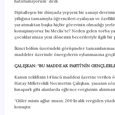
hatırlamıyorum” dedi.
Dijitalleşen bir dünyada yepyeni bir sanayi devrimin
yıllığına tamamıyla öğrencileri oyalayan ve özellik
yaratmaktan başka hiçbir görevinin olmadığı yerle
konuşmuyoruz bu Meclis’te? Neden gelen torba ya
çocuklarımıza yeni dönemin becerileriyle ilgili bir 
İkinci bölüm üzerindeki görüşmeler tamamlanması
maddeler üzerinde önergelerin oylanmasına geçil
ÇALIŞKAN: “BU MADDE AK PARTİ’NİN GENÇLERLE
Kanun teklifinin 14’üncü maddesi üzerine verilen 
Hatay Milletvekili Necmettin Çalışkan, yasanın sö
lunapark gibi alanlarda eğlence vergisinin alınmama
“Güler misin ağlar mısın; 200 liralık vergiden yüz
konuştu: