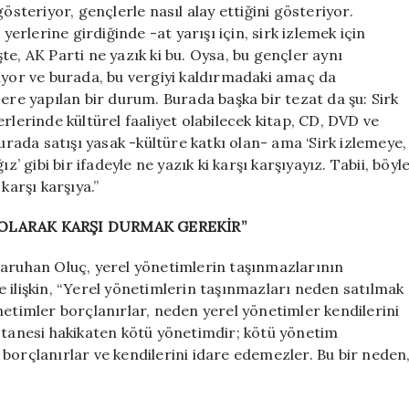
österiyor, gençlerle nasıl alay ettiğini gösteriyor.
yerlerine girdiğinde -at yarışı için, sirk izlemek için
e, AK Parti ne yazık ki bu. Oysa, bu gençler aynı
iyor ve burada, bu vergiyi kaldırmadaki amaç da
ere yapılan bir durum. Burada başka bir tezat da şu: Sirk
rlerinde kültürel faaliyet olabilecek kitap, CD, DVD ve
burada satışı yasak -kültüre katkı olan- ama ‘Sirk izlemeye,
’ gibi bir ifadeyle ne yazık ki karşı karşıyayız. Tabii, böyl
karşı karşıya.”
 OLARAK KARŞI DURMAK GEREKİR”
Saruhan Oluç, yerel yönetimlerin taşınmazlarının
ine ilişkin, “Yerel yönetimlerin taşınmazları neden satılmak
netimler borçlanırlar, neden yerel yönetimler kendilerini
r tanesi hakikaten kötü yönetimdir; kötü yönetim
borçlanırlar ve kendilerini idare edemezler. Bu bir neden