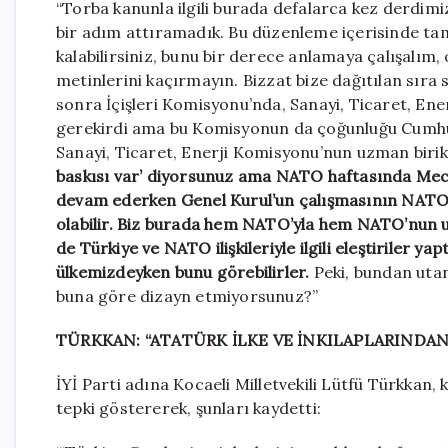
“Torba kanunla ilgili burada defalarca kez derdimiz
bir adım attıramadık. Bu düzenleme içerisinde ta
kalabilirsiniz, bunu bir derece anlamaya çalışalım,
metinlerini kaçırmayın. Bizzat bize dağıtılan sır
sonra İçişleri Komisyonu’nda, Sanayi, Ticaret, En
gerekirdi ama bu Komisyonun da çoğunluğu Cumhur 
Sanayi, Ticaret, Enerji Komisyonu’nun uzman biri
baskısı var’ diyorsunuz ama NATO haftasında Mecli
devam ederken Genel Kurul’un çalışmasının NATO gör
olabilir. Biz burada hem NATO’yla hem NATO’nun ulu
de Türkiye ve NATO ilişkileriyle ilgili eleştiriler y
ülkemizdeyken bunu görebilirler.
Peki, bundan utan
buna göre dizayn etmiyorsunuz?”
TÜRKKAN: “ATATÜRK İLKE VE İNKILAPLARINDA
İYİ Parti adına Kocaeli Milletvekili Lütfü Türkkan, k
tepki göstererek, şunları kaydetti: