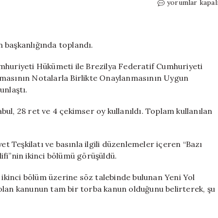
TBMM’de
yorumlar kapal
‘NATO’
çıkışı:
”Zaman
baskısı
 başkanlığında toplandı.
var’
diyorsunuz
mhuriyeti Hükümeti ile Brezilya Federatif Cumhuriyeti
ama
şmasının Notalarla Birlikte Onaylanmasının Uygun
NATO
unlaştı.
haftasında
Meclis’i
ul, 28 ret ve 4 çekimser oy kullanıldı. Toplam kullanılan
çalıştırmıyorsu
için
 Teşkilatı ve basınla ilgili düzenlemeler içeren “Bazı
fi”nin ikinci bölümü görüşüldü.
n ikinci bölüm üzerine söz talebinde bulunan Yeni Yol
n kanunun tam bir torba kanun olduğunu belirterek, şu