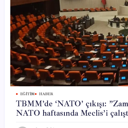
EĞITIM
HABER
TBMM’de ‘NATO’ çıkışı: ”Zaman
NATO haftasında Meclis’i çalış