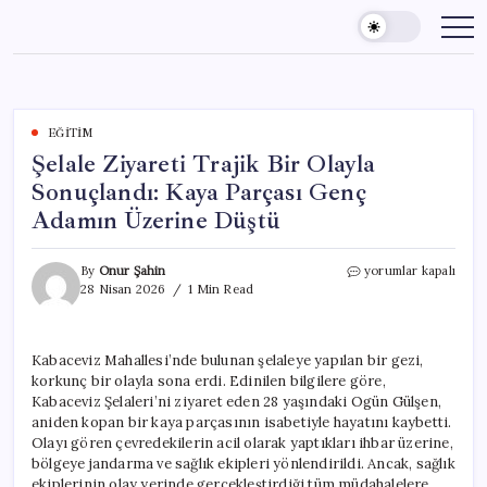
Skip
to
content
EĞITIM
Şelale Ziyareti Trajik Bir Olayla
Sonuçlandı: Kaya Parçası Genç
Adamın Üzerine Düştü
Şelale
By
Onur Şahin
yorumlar kapalı
Ziyareti
28 Nisan 2026
1 Min Read
Trajik
Bir
Olayla
Kabaceviz Mahallesi’nde bulunan şelaleye yapılan bir gezi,
Sonuçlandı:
korkunç bir olayla sona erdi. Edinilen bilgilere göre,
Kaya
Parçası
Kabaceviz Şelaleri’ni ziyaret eden 28 yaşındaki Ogün Gülşen,
Genç
aniden kopan bir kaya parçasının isabetiyle hayatını kaybetti.
Adamın
Olayı gören çevredekilerin acil olarak yaptıkları ihbar üzerine,
Üzerine
bölgeye jandarma ve sağlık ekipleri yönlendirildi. Ancak, sağlık
Düştü
ekiplerinin olay yerinde gerçekleştirdiği tüm müdahalelere