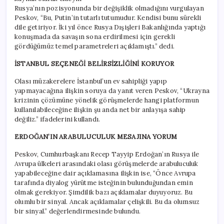
Rusya’nın pozisyonunda bir değişiklik olmadığını vurgulayan
Peskov, “Bu, Putin’in tutarlı tutumudur. Kendisi bunu sürekli
dile getiriyor. İki yıl önce Rusya Dışişleri Bakanlığında yaptığı
konuşmada da savaşın sona erdirilmesi için gerekli
gördüğümüz temel parametreleri açıklamıştı.” dedi.
İSTANBUL SEÇENEĞİ BELİRSİZLİĞİNİ KORUYOR
Olası müzakerelere İstanbul’un ev sahipliği yapıp
yapmayacağına ilişkin soruya da yanıt veren Peskov, “Ukrayna
krizinin çözümüne yönelik görüşmelerde hangi platformun
kullanılabileceğine ilişkin şu anda net bir anlayışa sahip
değiliz.” ifadelerini kullandı.
ERDOĞAN’IN ARABULUCULUK MESAJINA YORUM
Peskov, Cumhurbaşkanı Recep Tayyip Erdoğan’ın Rusya ile
Avrupa ülkeleri arasındaki olası görüşmelerde arabuluculuk
yapabileceğine dair açıklamasına ilişkin ise, “Önce Avrupa
tarafında diyalog yürütme isteğinin bulunduğundan emin
olmak gerekiyor. Şimdilik bazı açıklamalar duyuyoruz. Bu
olumlu bir sinyal. Ancak açıklamalar çelişkili. Bu da olumsuz
bir sinyal.” değerlendirmesinde bulundu.