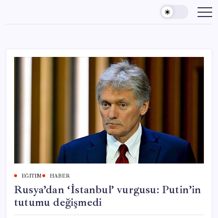
Skip
to
content
EĞITIM
HABER
Rusya’dan ‘İstanbul’ vurgusu: Putin’in
tutumu değişmedi