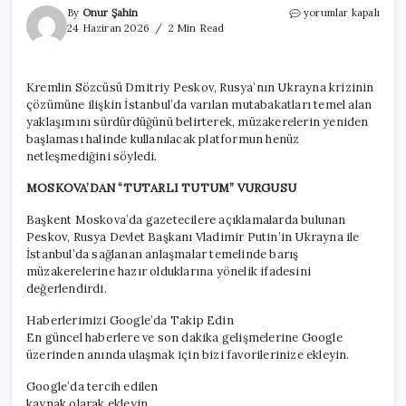
Rusya’dan
By
Onur Şahin
yorumlar kapalı
‘İstanbul’
24 Haziran 2026
2 Min Read
vurgusu:
Putin’in
tutumu
Kremlin Sözcüsü Dmitriy Peskov, Rusya’nın Ukrayna krizinin
değişmedi
çözümüne ilişkin İstanbul’da varılan mutabakatları temel alan
için
yaklaşımını sürdürdüğünü belirterek, müzakerelerin yeniden
başlaması halinde kullanılacak platformun henüz
netleşmediğini söyledi.
MOSKOVA’DAN “TUTARLI TUTUM” VURGUSU
Başkent Moskova’da gazetecilere açıklamalarda bulunan
Peskov, Rusya Devlet Başkanı Vladimir Putin’in Ukrayna ile
İstanbul’da sağlanan anlaşmalar temelinde barış
müzakerelerine hazır olduklarına yönelik ifadesini
değerlendirdi.
Haberlerimizi Google’da Takip Edin
En güncel haberlere ve son dakika gelişmelerine Google
üzerinden anında ulaşmak için bizi favorilerinize ekleyin.
Google’da tercih edilen
kaynak olarak ekleyin