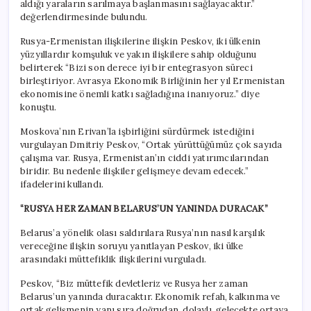
aldığı yaraların sarılmaya başlanmasını sağlayacaktır.”
değerlendirmesinde bulundu.
Rusya-Ermenistan ilişkilerine ilişkin Peskov, iki ülkenin
yüzyıllardır komşuluk ve yakın ilişkilere sahip olduğunu
belirterek “Bizi son derece iyi bir entegrasyon süreci
birleştiriyor. Avrasya Ekonomik Birliğinin her yıl Ermenistan
ekonomisine önemli katkı sağladığına inanıyoruz.” diye
konuştu.
Moskova’nın Erivan’la işbirliğini sürdürmek istediğini
vurgulayan Dmitriy Peskov, “Ortak yürüttüğümüz çok sayıda
çalışma var. Rusya, Ermenistan’ın ciddi yatırımcılarından
biridir. Bu nedenle ilişkiler gelişmeye devam edecek.”
ifadelerini kullandı.
“RUSYA HER ZAMAN BELARUS’UN YANINDA DURACAK”
Belarus’a yönelik olası saldırılara Rusya’nın nasıl karşılık
vereceğine ilişkin soruyu yanıtlayan Peskov, iki ülke
arasındaki müttefiklik ilişkilerini vurguladı.
Peskov, “Biz müttefik devletleriz ve Rusya her zaman
Belarus’un yanında duracaktır. Ekonomik refah, kalkınma ve
ortak gelişmenin yanı sıra doğrudan, dolaylı, gelecekte ortaya