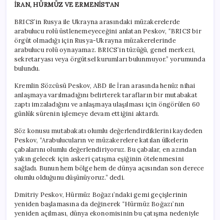
İRAN, HÜRMÜZ VE ERMENİSTAN
BRICS’in Rusya ile Ukrayna arasındaki müzakerelerde
arabulucu rolü üstlenemeyeceğini anlatan Peskov, “BRICS bir
örgüt olmadığı için Rusya-Ukrayna müzakerelerinde
arabulucu rolü oynayamaz. BRICS’in tüzüğü, genel merkezi,
sekretaryası veya örgütsel kurumları bulunmuyor.” yorumunda
bulundu.
Kremlin Sözcüsü Peskov, ABD ile İran arasında henüz nihai
anlaşmaya varılmadığını belirterek tarafların bir mutabakat
zaptı imzaladığını ve anlaşmaya ulaşılması için öngörülen 60
günlük sürenin işlemeye devam ettiğini aktardı.
Söz konusu mutabakatı olumlu değerlendirdiklerini kaydeden
Peskov, “Arabulucuların ve müzakerelere katılan ülkelerin
çabalarını olumlu değerlendiriyoruz. Bu çabalar, en azından
yakın gelecek için askeri çatışma eşiğinin ötelenmesini
sağladı. Bunun hem bölge hem de dünya açısından son derece
olumlu olduğunu düşünüyoruz.” dedi.
Dmitriy Peskov, Hürmüz Boğazı’ndaki gemi geçişlerinin
yeniden başlamasına da değinerek “Hürmüz Boğazı’nın
yeniden açılması, dünya ekonomisinin bu çatışma nedeniyle