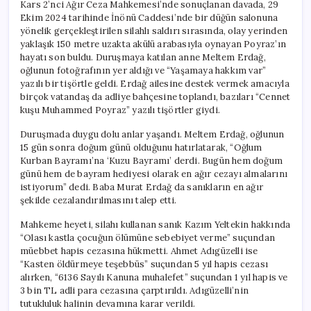
Kars 2’nci Ağır Ceza Mahkemesi’nde sonuçlanan davada, 29
Ekim 2024 tarihinde İnönü Caddesi’nde bir düğün salonuna
yönelik gerçekleştirilen silahlı saldırı sırasında, olay yerinden
yaklaşık 150 metre uzakta akülü arabasıyla oynayan Poyraz’ın
hayatı son buldu. Duruşmaya katılan anne Meltem Erdağ,
oğlunun fotoğrafının yer aldığı ve “Yaşamaya hakkım var”
yazılı bir tişörtle geldi. Erdağ ailesine destek vermek amacıyla
birçok vatandaş da adliye bahçesine toplandı, bazıları “Cennet
kuşu Muhammed Poyraz” yazılı tişörtler giydi.
Duruşmada duygu dolu anlar yaşandı. Meltem Erdağ, oğlunun
15 gün sonra doğum günü olduğunu hatırlatarak, “Oğlum
Kurban Bayramı’na ‘Kuzu Bayramı’ derdi. Bugün hem doğum
günü hem de bayram hediyesi olarak en ağır cezayı almalarını
istiyorum” dedi. Baba Murat Erdağ da sanıkların en ağır
şekilde cezalandırılmasını talep etti.
Mahkeme heyeti, silahı kullanan sanık Kazım Yeltekin hakkında
“Olası kastla çocuğun ölümüne sebebiyet verme” suçundan
müebbet hapis cezasına hükmetti. Ahmet Adıgüzelli ise
“Kasten öldürmeye teşebbüs” suçundan 5 yıl hapis cezası
alırken, “6136 Sayılı Kanuna muhalefet” suçundan 1 yıl hapis ve
3 bin TL adli para cezasına çarptırıldı. Adıgüzelli’nin
tutukluluk halinin devamına karar verildi.