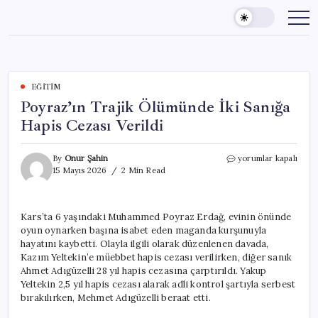
Skip
to
content
EĞITIM
Poyraz’ın Trajik Ölümünde İki Sanığa
Hapis Cezası Verildi
Poyraz’ın
By
Onur Şahin
yorumlar kapalı
Trajik
15 Mayıs 2026
2 Min Read
Ölümünde
İki
Sanığa
Kars’ta 6 yaşındaki Muhammed Poyraz Erdağ, evinin önünde
Hapis
oyun oynarken başına isabet eden maganda kurşunuyla
Cezası
Verildi
hayatını kaybetti. Olayla ilgili olarak düzenlenen davada,
için
Kazım Yeltekin’e müebbet hapis cezası verilirken, diğer sanık
Ahmet Adıgüzelli 28 yıl hapis cezasına çarptırıldı. Yakup
Yeltekin 2,5 yıl hapis cezası alarak adli kontrol şartıyla serbest
bırakılırken, Mehmet Adıgüzelli beraat etti.