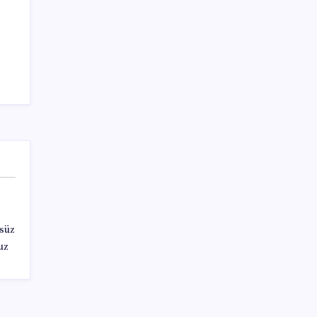
süz
uz