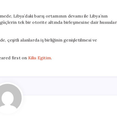
Kalın
Hafter’le
görüştü
mede, Libya’daki barış ortamının devamı ile Libya’nın
için
güçlerin tek bir otorite altında birleşmesine dair hususlar
, çeşitli alanlarda iş birliğinin genişletilmesi ve
ared first on
Kilis Egitim
.