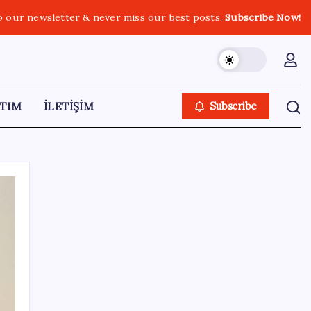
o our newsletter & never miss our best posts.
Subscribe Now!
TIM
İLETİŞİM
Subscribe
SON YAZILAR
Dervişoğlu’ndan ‘Bayrak kaldırıyorum’
mitingine çağrı