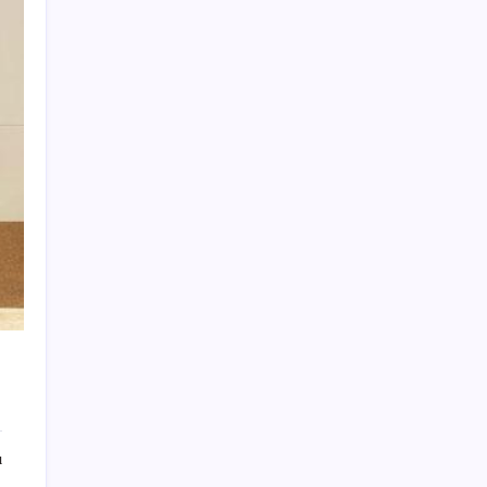
Milyonların Gözü TBMM’de: Kademeli
emeklilik çıkacak mı, kimleri kapsıyor?
Altın fiyatları yükselecek mi? JPMorgan
tahminlerini güncelledi…
iOS 27 ile Fotoğraflar Uygulamasına
Beklenen Özellik Geliyor
Kalbinizin en ucuz ilacı
iPhone 18e Modelinde 9 GB RAM Sürprizi
LinkedIn’den yapay zeka çöplüğüne karşı
yeni hamle: Artık tek dokunuşla şikayet
edilebilecek
Trump’tan Gazze açıklaması: Hamas silah
bırakacak, İsrail çekilecek
Motorine zam geldi: Litre fiyatı 80 lirayı
geçti
ı
Fatma Kaplan Hürriyet görevden