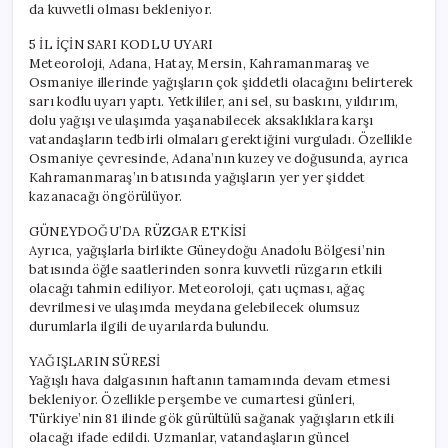
da kuvvetli olması bekleniyor.
5 İL İÇİN SARI KODLU UYARI
Meteoroloji, Adana, Hatay, Mersin, Kahramanmaraş ve
Osmaniye illerinde yağışların çok şiddetli olacağını belirterek
sarı kodlu uyarı yaptı. Yetkililer, ani sel, su baskını, yıldırım,
dolu yağışı ve ulaşımda yaşanabilecek aksaklıklara karşı
vatandaşların tedbirli olmaları gerektiğini vurguladı. Özellikle
Osmaniye çevresinde, Adana’nın kuzey ve doğusunda, ayrıca
Kahramanmaraş’ın batısında yağışların yer yer şiddet
kazanacağı öngörülüyor.
GÜNEYDOĞU’DA RÜZGAR ETKİSİ
Ayrıca, yağışlarla birlikte Güneydoğu Anadolu Bölgesi’nin
batısında öğle saatlerinden sonra kuvvetli rüzgarın etkili
olacağı tahmin ediliyor. Meteoroloji, çatı uçması, ağaç
devrilmesi ve ulaşımda meydana gelebilecek olumsuz
durumlarla ilgili de uyarılarda bulundu.
YAĞIŞLARIN SÜRESİ
Yağışlı hava dalgasının haftanın tamamında devam etmesi
bekleniyor. Özellikle perşembe ve cumartesi günleri,
Türkiye’nin 81 ilinde gök gürültülü sağanak yağışların etkili
olacağı ifade edildi. Uzmanlar, vatandaşların güncel