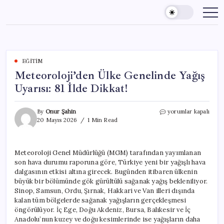
Skip
to
content
EĞITIM
Meteoroloji’den Ülke Genelinde Yağış
Uyarısı: 81 İlde Dikkat!
Meteoroloji’den
By
Onur Şahin
yorumlar kapalı
Ülke
20 Mayıs 2026
1 Min Read
Genelinde
Yağış
Uyarısı:
Meteoroloji Genel Müdürlüğü (MGM) tarafından yayımlanan
81
son hava durumu raporuna göre, Türkiye yeni bir yağışlı hava
İlde
Dikkat!
dalgasının etkisi altına girecek. Bugünden itibaren ülkenin
için
büyük bir bölümünde gök gürültülü sağanak yağış bekleniliyor.
Sinop, Samsun, Ordu, Şırnak, Hakkari ve Van illeri dışında
kalan tüm bölgelerde sağanak yağışların gerçekleşmesi
öngörülüyor. İç Ege, Doğu Akdeniz, Bursa, Balıkesir ve İç
Anadolu’nun kuzey ve doğu kesimlerinde ise yağışların daha