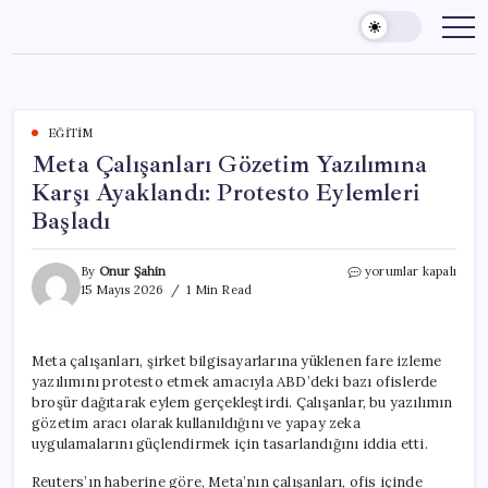
Skip
to
content
EĞITIM
Meta Çalışanları Gözetim Yazılımına
Karşı Ayaklandı: Protesto Eylemleri
Başladı
Meta
By
Onur Şahin
yorumlar kapalı
Çalışanları
15 Mayıs 2026
1 Min Read
Gözetim
Yazılımına
Karşı
Meta çalışanları, şirket bilgisayarlarına yüklenen fare izleme
Ayaklandı:
yazılımını protesto etmek amacıyla ABD’deki bazı ofislerde
Protesto
Eylemleri
broşür dağıtarak eylem gerçekleştirdi. Çalışanlar, bu yazılımın
Başladı
gözetim aracı olarak kullanıldığını ve yapay zeka
için
uygulamalarını güçlendirmek için tasarlandığını iddia etti.
Reuters’ın haberine göre, Meta’nın çalışanları, ofis içinde