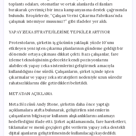
toplantı odaları, otomatlar ve ortak alanlarda el ilanları
bırakarak çevrimiçi bir imza kampanyasına destek çağrısında
bulundu. Broşürlerde, “Çalışan Verisi Çıkarma Fabrikası’nda
çalışmak istemiyor musunuz?” gibi ifadeler yer aldı.
YAPAY ZEKA STRATEJİLERİNE TEPKİLER ARTIYOR
Protestoların, şirketin iş gücünün yaklaşık yüzde 10’unu
etkileyen yeni işten çıkarma planlarının gündeme geldiği bir
dönemde ortaya çıkması dikkat çekti. Bazı çalışanlar, fare
izleme teknolojisinin gelecekte kendi pozisyonlarını
alabilecek yapay zeka sistemlerini geliştirmek amacıyla
kullanıldığını öne sürdü. Çalışanların, şirket içinde işten
çıkarmalar ve yapay zeka stratejileri nedeniyle uzun süredir
rahatsızlıklarını dile getirdikleri belirtildi.
META’DAN AÇIKLAMA
Meta Sözcüsü Andy Stone, şirketin daha önce yaptığı
açıklamalara atıfta bulunarak, geliştirilen sistemlerin
çalışanların bilgisayar kullanım alışkanlıklarını anlamayı
hedeflediğini ifade etti. Şirket açıklamasında, fare hareketleri,
tıklamalar ve menü geçişleri gibi verilerin yapay zeka destekli
dijital ajanların geliştirilmesinde kullanılacağı kaydedildi.