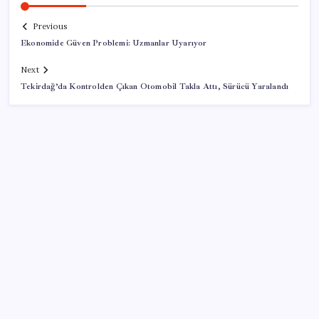
Previous
Ekonomide Güven Problemi: Uzmanlar Uyarıyor
Next
Tekirdağ’da Kontrolden Çıkan Otomobil Takla Attı, Sürücü Yaralandı
SON YAZILAR
Halkbank’tan beklenti üstü net kâr
BDDK’den yatırım araçlarına yeni çerçeve: Bireysel
limitlerde kurallar sil baştan