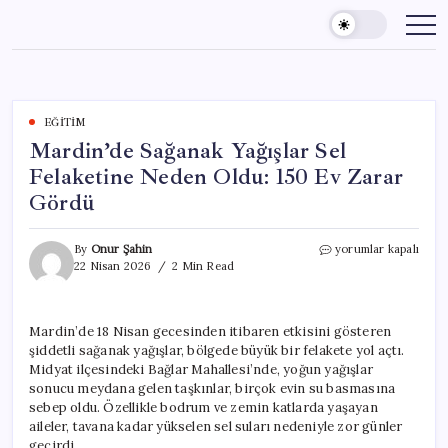
Skip
to
content
EĞITIM
Mardin’de Sağanak Yağışlar Sel
Felaketine Neden Oldu: 150 Ev Zarar
Gördü
Mardin’de
By
Onur Şahin
yorumlar kapalı
Sağanak
22 Nisan 2026
2 Min Read
Yağışlar
Sel
Felaketine
Mardin’de 18 Nisan gecesinden itibaren etkisini gösteren
Neden
şiddetli sağanak yağışlar, bölgede büyük bir felakete yol açtı.
Oldu:
150
Midyat ilçesindeki Bağlar Mahallesi’nde, yoğun yağışlar
Ev
sonucu meydana gelen taşkınlar, birçok evin su basmasına
Zarar
sebep oldu. Özellikle bodrum ve zemin katlarda yaşayan
Gördü
aileler, tavana kadar yükselen sel suları nedeniyle zor günler
için
geçirdi.