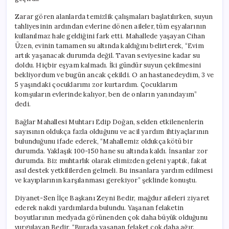
Zarar gören alanlarda temizlik çalışmaları başlatılırken, suyun
tahliyesinin ardından evlerine dönen aileler, tüm eşyalarının
kullanılmaz hale geldiğini fark etti. Mahallede yaşayan Cihan
Üzen, evinin tamamen su altında kaldığını belirterek, “Evim
artık yaşanacak durumda değil. Tavan seviyesine kadar su
doldu. Hiçbir eşyam kalmadı. İki gündür suyun çekilmesini
bekliyordum ve bugün ancak çekildi. O an hastanedeydim, 3 ve
5 yaşındaki çocuklarımı zor kurtardım. Çocuklarım
komşuların evlerinde kalıyor, ben de onların yanındayım”
dedi.
Bağlar Mahallesi Muhtarı Edip Doğan, selden etkilenenlerin
sayısının oldukça fazla olduğunu ve acil yardım ihtiyaçlarının
bulunduğunu ifade ederek, “Mahallemiz oldukça kötü bir
durumda. Yaklaşık 100-150 hane su altında kaldı. İnsanlar zor
durumda. Biz muhtarlık olarak elimizden geleni yaptık, fakat
asıl destek yetkililerden gelmeli. Bu insanlara yardım edilmesi
ve kayıplarının karşılanması gerekiyor” şeklinde konuştu.
Diyanet-Sen İlçe Başkanı Zeyni Bedir, mağdur aileleri ziyaret
ederek nakdi yardımlarda bulundu. Yaşanan felaketin
boyutlarının medyada görünenden çok daha büyük olduğunu
vurgulayan Bedir, “Burada yaşanan felaket çok daha ağır.