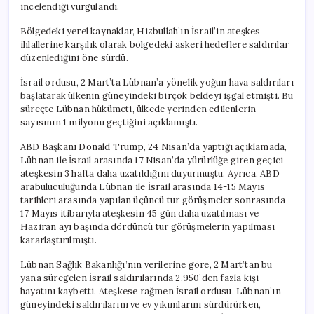
incelendiği vurgulandı.
Bölgedeki yerel kaynaklar, Hizbullah’ın İsrail’in ateşkes
ihlallerine karşılık olarak bölgedeki askeri hedeflere saldırılar
düzenlediğini öne sürdü.
İsrail ordusu, 2 Mart’ta Lübnan’a yönelik yoğun hava saldırıları
başlatarak ülkenin güneyindeki birçok beldeyi işgal etmişti. Bu
süreçte Lübnan hükümeti, ülkede yerinden edilenlerin
sayısının 1 milyonu geçtiğini açıklamıştı.
ABD Başkanı Donald Trump, 24 Nisan’da yaptığı açıklamada,
Lübnan ile İsrail arasında 17 Nisan’da yürürlüğe giren geçici
ateşkesin 3 hafta daha uzatıldığını duyurmuştu. Ayrıca, ABD
arabuluculuğunda Lübnan ile İsrail arasında 14-15 Mayıs
tarihleri arasında yapılan üçüncü tur görüşmeler sonrasında
17 Mayıs itibarıyla ateşkesin 45 gün daha uzatılması ve
Haziran ayı başında dördüncü tur görüşmelerin yapılması
kararlaştırılmıştı.
Lübnan Sağlık Bakanlığı’nın verilerine göre, 2 Mart’tan bu
yana süregelen İsrail saldırılarında 2.950’den fazla kişi
hayatını kaybetti. Ateşkese rağmen İsrail ordusu, Lübnan’ın
güneyindeki saldırılarını ve ev yıkımlarını sürdürürken,