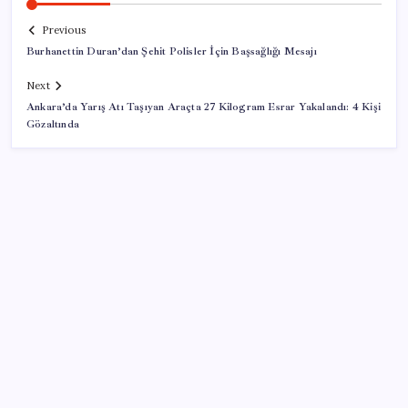
Previous
Burhanettin Duran’dan Şehit Polisler İçin Başsağlığı Mesajı
Next
Ankara’da Yarış Atı Taşıyan Araçta 27 Kilogram Esrar Yakalandı: 4 Kişi
Gözaltında
SON YAZILAR
Trump’ın telefon trafiği ve sürpriz faiz sinyali:
Fed’de neler oluyor?