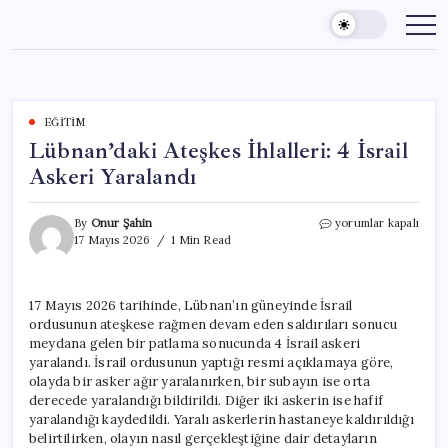
Skip
to
content
EĞITIM
Lübnan’daki Ateşkes İhlalleri: 4 İsrail
Askeri Yaralandı
Lübnan’daki
By
Onur Şahin
yorumlar kapalı
Ateşkes
17 Mayıs 2026
1 Min Read
İhlalleri:
4
İsrail
17 Mayıs 2026 tarihinde, Lübnan’ın güneyinde İsrail
Askeri
ordusunun ateşkese rağmen devam eden saldırıları sonucu
Yaralandı
için
meydana gelen bir patlama sonucunda 4 İsrail askeri
yaralandı. İsrail ordusunun yaptığı resmi açıklamaya göre,
olayda bir asker ağır yaralanırken, bir subayın ise orta
derecede yaralandığı bildirildi. Diğer iki askerin ise hafif
yaralandığı kaydedildi. Yaralı askerlerin hastaneye kaldırıldığı
belirtilirken, olayın nasıl gerçekleştiğine dair detayların