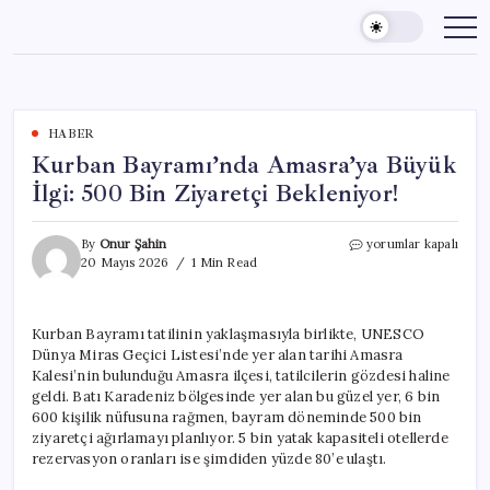
Skip
to
content
HABER
Kurban Bayramı’nda Amasra’ya Büyük
İlgi: 500 Bin Ziyaretçi Bekleniyor!
Kurban
By
Onur Şahin
yorumlar kapalı
Bayramı’nda
20 Mayıs 2026
1 Min Read
Amasra’ya
Büyük
İlgi:
Kurban Bayramı tatilinin yaklaşmasıyla birlikte, UNESCO
500
Dünya Miras Geçici Listesi’nde yer alan tarihi Amasra
Bin
Ziyaretçi
Kalesi’nin bulunduğu Amasra ilçesi, tatilcilerin gözdesi haline
Bekleniyor!
geldi. Batı Karadeniz bölgesinde yer alan bu güzel yer, 6 bin
için
600 kişilik nüfusuna rağmen, bayram döneminde 500 bin
ziyaretçi ağırlamayı planlıyor. 5 bin yatak kapasiteli otellerde
rezervasyon oranları ise şimdiden yüzde 80’e ulaştı.