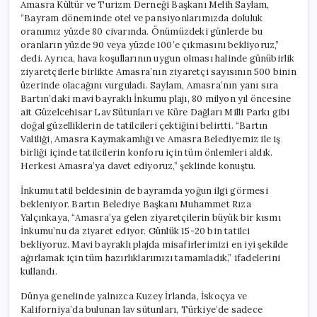
Amasra Kültür ve Turizm Derneği Başkanı Melih Saylam,
“Bayram döneminde otel ve pansiyonlarımızda doluluk
oranımız yüzde 80 civarında. Önümüzdeki günlerde bu
oranların yüzde 90 veya yüzde 100’e çıkmasını bekliyoruz,”
dedi. Ayrıca, hava koşullarının uygun olması halinde günübirlik
ziyaretçilerle birlikte Amasra’nın ziyaretçi sayısının 500 binin
üzerinde olacağını vurguladı. Saylam, Amasra’nın yanı sıra
Bartın’daki mavi bayraklı İnkumu plajı, 80 milyon yıl öncesine
ait Güzelcehisar Lav Sütunları ve Küre Dağları Milli Parkı gibi
doğal güzelliklerin de tatilcileri çektiğini belirtti. “Bartın
Valiliği, Amasra Kaymakamlığı ve Amasra Belediyemiz ile iş
birliği içinde tatilcilerin konforu için tüm önlemleri aldık.
Herkesi Amasra’ya davet ediyoruz,” şeklinde konuştu.
İnkumu tatil beldesinin de bayramda yoğun ilgi görmesi
bekleniyor. Bartın Belediye Başkanı Muhammet Rıza
Yalçınkaya, “Amasra’ya gelen ziyaretçilerin büyük bir kısmı
İnkumu’nu da ziyaret ediyor. Günlük 15-20 bin tatilci
bekliyoruz. Mavi bayraklı plajda misafirlerimizi en iyi şekilde
ağırlamak için tüm hazırlıklarımızı tamamladık,” ifadelerini
kullandı.
Dünya genelinde yalnızca Kuzey İrlanda, İskoçya ve
Kaliforniya’da bulunan lav sütunları, Türkiye’de sadece