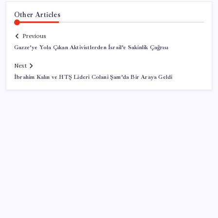
Other Articles
Previous
Gazze’ye Yola Çıkan Aktivistlerden İsrail’e Sakinlik Çağrısı
Next
İbrahim Kalın ve HTŞ Lideri Colani Şam’da Bir Araya Geldi
SON YAZILAR
BDDK’den yatırım araçlarına yeni çerçeve: Bireysel
limitlerde kurallar sil baştan