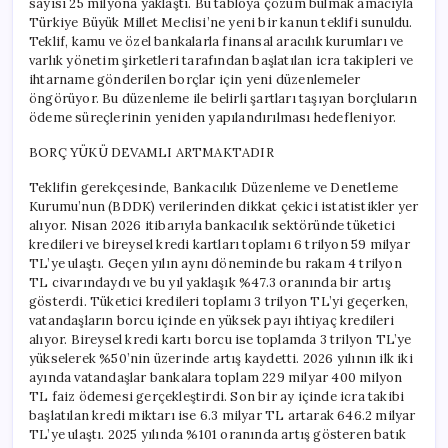
sayısı 25 milyona yaklaştı. Bu tabloya çözüm bulmak amacıyla
Türkiye Büyük Millet Meclisi’ne yeni bir kanun teklifi sunuldu.
Teklif, kamu ve özel bankalarla finansal aracılık kurumları ve
varlık yönetim şirketleri tarafından başlatılan icra takipleri ve
ihtarname gönderilen borçlar için yeni düzenlemeler
öngörüyor. Bu düzenleme ile belirli şartları taşıyan borçluların
ödeme süreçlerinin yeniden yapılandırılması hedefleniyor.
BORÇ YÜKÜ DEVAMLI ARTMAKTADIR
Teklifin gerekçesinde, Bankacılık Düzenleme ve Denetleme
Kurumu’nun (BDDK) verilerinden dikkat çekici istatistikler yer
alıyor. Nisan 2026 itibarıyla bankacılık sektöründe tüketici
kredileri ve bireysel kredi kartları toplamı 6 trilyon 59 milyar
TL’ye ulaştı. Geçen yılın aynı döneminde bu rakam 4 trilyon
TL civarındaydı ve bu yıl yaklaşık %47.3 oranında bir artış
gösterdi. Tüketici kredileri toplamı 3 trilyon TL’yi geçerken,
vatandaşların borcu içinde en yüksek payı ihtiyaç kredileri
alıyor. Bireysel kredi kartı borcu ise toplamda 3 trilyon TL’ye
yükselerek %50’nin üzerinde artış kaydetti. 2026 yılının ilk iki
ayında vatandaşlar bankalara toplam 229 milyar 400 milyon
TL faiz ödemesi gerçekleştirdi. Son bir ay içinde icra takibi
başlatılan kredi miktarı ise 6.3 milyar TL artarak 646.2 milyar
TL’ye ulaştı. 2025 yılında %101 oranında artış gösteren batık