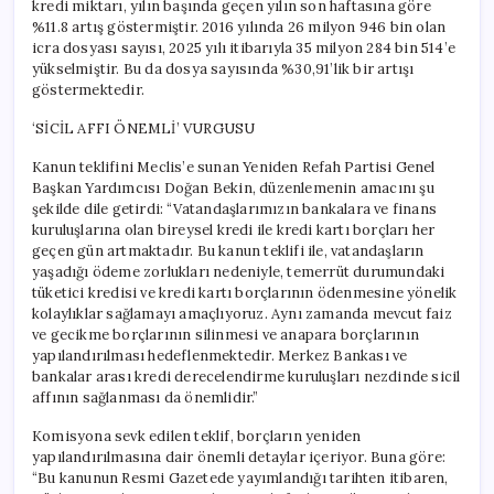
kredi miktarı, yılın başında geçen yılın son haftasına göre
%11.8 artış göstermiştir. 2016 yılında 26 milyon 946 bin olan
icra dosyası sayısı, 2025 yılı itibarıyla 35 milyon 284 bin 514’e
yükselmiştir. Bu da dosya sayısında %30,91’lik bir artışı
göstermektedir.
‘SİCİL AFFI ÖNEMLİ’ VURGUSU
Kanun teklifini Meclis’e sunan Yeniden Refah Partisi Genel
Başkan Yardımcısı Doğan Bekin, düzenlemenin amacını şu
şekilde dile getirdi: “Vatandaşlarımızın bankalara ve finans
kuruluşlarına olan bireysel kredi ile kredi kartı borçları her
geçen gün artmaktadır. Bu kanun teklifi ile, vatandaşların
yaşadığı ödeme zorlukları nedeniyle, temerrüt durumundaki
tüketici kredisi ve kredi kartı borçlarının ödenmesine yönelik
kolaylıklar sağlamayı amaçlıyoruz. Aynı zamanda mevcut faiz
ve gecikme borçlarının silinmesi ve anapara borçlarının
yapılandırılması hedeflenmektedir. Merkez Bankası ve
bankalar arası kredi derecelendirme kuruluşları nezdinde sicil
affının sağlanması da önemlidir.”
Komisyona sevk edilen teklif, borçların yeniden
yapılandırılmasına dair önemli detaylar içeriyor. Buna göre:
“Bu kanunun Resmi Gazetede yayımlandığı tarihten itibaren,