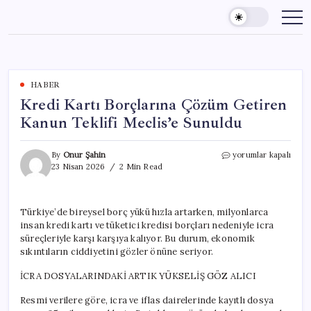
Skip
to
content
HABER
Kredi Kartı Borçlarına Çözüm Getiren
Kanun Teklifi Meclis’e Sunuldu
Kredi
By
Onur Şahin
yorumlar kapalı
Kartı
23 Nisan 2026
2 Min Read
Borçlarına
Çözüm
Getiren
Türkiye’de bireysel borç yükü hızla artarken, milyonlarca
Kanun
insan kredi kartı ve tüketici kredisi borçları nedeniyle icra
Teklifi
Meclis’e
süreçleriyle karşı karşıya kalıyor. Bu durum, ekonomik
Sunuldu
sıkıntıların ciddiyetini gözler önüne seriyor.
için
İCRA DOSYALARINDAKİ ARTIK YÜKSELİŞ GÖZ ALICI
Resmi verilere göre, icra ve iflas dairelerinde kayıtlı dosya