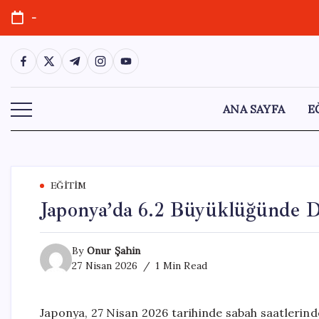
Skip
-
to
content
https://www.facebook.com/
https://twitter.com/
https://t.me/
https://www.instagram.com/
https://youtube.com/
ANA SAYFA
E
EĞITIM
Japonya’da 6.2 Büyüklüğünde D
By
Onur Şahin
27 Nisan 2026
1 Min Read
Japonya, 27 Nisan 2026 tarihinde sabah saatlerinde