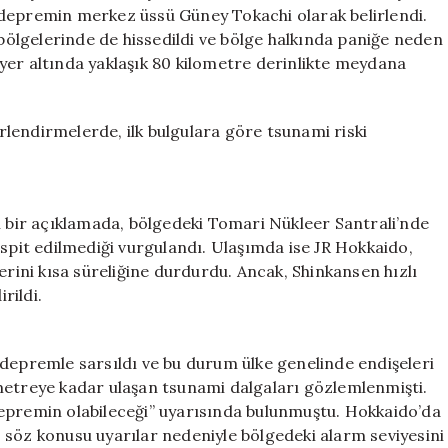
Riskine
 depremin merkez üssü Güney Tokachi olarak belirlendi.
Dikkat!
ölgelerinde de hissedildi ve bölge halkında paniğe neden
için
yer altında yaklaşık 80 kilometre derinlikte meydana
lendirmelerde, ilk bulgulara göre tsunami riski
n bir açıklamada, bölgedeki Tomari Nükleer Santrali’nde
espit edilmediği vurgulandı. Ulaşımda ise JR Hokkaido,
erini kısa süreliğine durdurdu. Ancak, Shinkansen hızlı
rildi.
 depremle sarsıldı ve bu durum ülke genelinde endişeleri
metreye kadar ulaşan tsunami dalgaları gözlemlenmişti.
depremin olabileceği” uyarısında bulunmuştu. Hokkaido’da
 söz konusu uyarılar nedeniyle bölgedeki alarm seviyesini