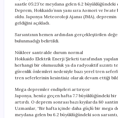
saatle 05:23’te meydana gelen 6.2 büyüklüğündeki
Deprem, Hokkaido’nun yanı sıra Aomori ve Iwate b
oldu. Japonya Meteoroloji Ajansı (JMA), depremin 
geldiğini açıkladı.
Sarsıntının hemen ardından gerçekleştirilen değer
bulunmadığı belirtildi.
Nükleer santralde durum normal
Hokkaido Elektrik Enerji Şirketi tarafından yapıla
herhangi bir olumsuzluk ya da radyoaktif sızıntı t
güvenlik önlemleri nedeniyle bazı yerel tren seferl
tren seferlerinin kesintisiz olarak devam ettiği bildi
Mega depremler endişeleri artırıyor
Japonya, henüz geçen hafta 7.7 büyüklüğündeki bir
artırdı. O deprem sonrası bazı kıyılarda 80 santi
Uzmanlar, “Bir hafta içinde daha güçlü bir mega 
meydana gelen bu 6.2 büyüklüğündeki son sarsıntı,