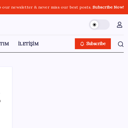
o our newsletter & never miss our best posts.
Subscribe Now!
TIM
İLETİŞİM
Subscribe
ı
SON YAZILAR
Havuzda gaz sızıntısı faciası: 15 kişi
hastanelik oldu