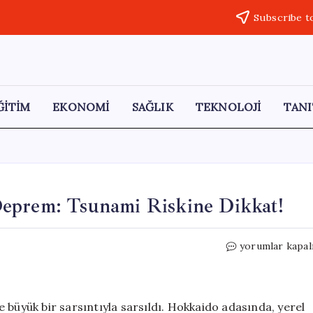
Subscribe t
ĞİTİM
EKONOMİ
SAĞLIK
TEKNOLOJİ
TANI
eprem: Tsunami Riskine Dikkat!
Japonya’da
yorumlar kapal
6.2
Büyüklüğünde
Deprem:
Tsunami
 büyük bir sarsıntıyla sarsıldı. Hokkaido adasında, yerel