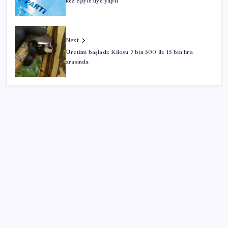
kez eşiyle üye yaptı
Next
Üretimi başladı: Kilosu 7 bin 500 ile 15 bin lira
arasında
SON YAZILAR
Halkbank’tan beklenti üstü net kâr
BDDK’den yatırım araçlarına yeni çerçeve: Bireysel