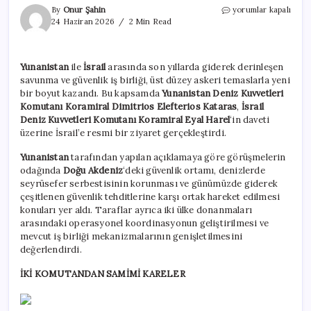
İsrail
By
Onur Şahin
yorumlar kapalı
ve
24 Haziran 2026
2 Min Read
Yunanistan’dan
Doğu
Akdeniz’de
Yunanistan
ile
İsrail
arasında son yıllarda giderek derinleşen
yeni
savunma ve güvenlik iş birliği, üst düzey askeri temaslarla yeni
anlaşma
için
bir boyut kazandı. Bu kapsamda
Yunanistan Deniz Kuvvetleri
Komutanı Koramiral Dimitrios Elefterios Kataras
,
İsrail
Deniz Kuvvetleri Komutanı Koramiral Eyal Harel
‘in daveti
üzerine İsrail’e resmi bir ziyaret gerçekleştirdi.
Yunanistan
tarafından yapılan açıklamaya göre görüşmelerin
odağında
Doğu Akdeniz
‘deki güvenlik ortamı, denizlerde
seyrüsefer serbestisinin korunması ve günümüzde giderek
çeşitlenen güvenlik tehditlerine karşı ortak hareket edilmesi
konuları yer aldı. Taraflar ayrıca iki ülke donanmaları
arasındaki operasyonel koordinasyonun geliştirilmesi ve
mevcut iş birliği mekanizmalarının genişletilmesini
değerlendirdi.
İKİ KOMUTANDAN SAMİMİ KARELER