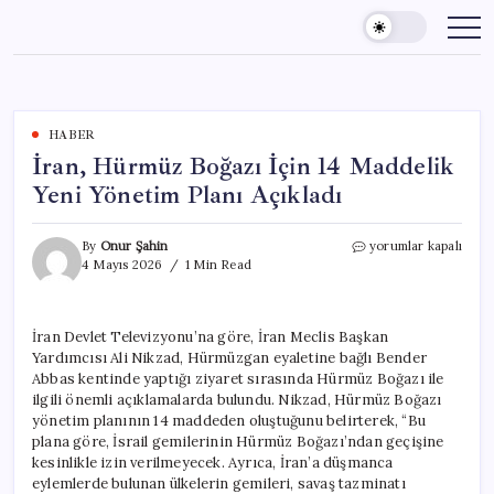
Skip
to
content
HABER
İran, Hürmüz Boğazı İçin 14 Maddelik
Yeni Yönetim Planı Açıkladı
İran,
By
Onur Şahin
yorumlar kapalı
Hürmüz
4 Mayıs 2026
1 Min Read
Boğazı
İçin
14
İran Devlet Televizyonu’na göre, İran Meclis Başkan
Maddelik
Yardımcısı Ali Nikzad, Hürmüzgan eyaletine bağlı Bender
Yeni
Yönetim
Abbas kentinde yaptığı ziyaret sırasında Hürmüz Boğazı ile
Planı
ilgili önemli açıklamalarda bulundu. Nikzad, Hürmüz Boğazı
Açıkladı
yönetim planının 14 maddeden oluştuğunu belirterek, “Bu
için
plana göre, İsrail gemilerinin Hürmüz Boğazı’ndan geçişine
kesinlikle izin verilmeyecek. Ayrıca, İran’a düşmanca
eylemlerde bulunan ülkelerin gemileri, savaş tazminatı