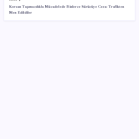
Korsan Taşımacılıkla Mücadelede Binlerce Sürücüye Ceza: Trafikten
Men Edildiler
SON YAZILAR
Dervişoğlu’ndan ‘Bayrak kaldırıyorum’ mitingine
çağrı
Milyonların Gözü TBMM’de: Kademeli emeklilik
çıkacak mı, kimleri kapsıyor?
Altın fiyatları yükselecek mi? JPMorgan tahminlerini
güncelledi…