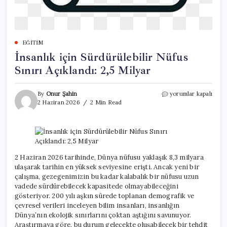
EĞITIM
İnsanlık için Sürdürülebilir Nüfus
Sınırı Açıklandı: 2,5 Milyar
İnsanlık
By
Onur Şahin
yorumlar kapalı
için
2 Haziran 2026
2 Min Read
Sürdürülebilir
Nüfus
Sınırı
Açıklandı:
2,5
Milyar
2 Haziran 2026 tarihinde, Dünya nüfusu yaklaşık 8,3 milyara
için
ulaşarak tarihin en yüksek seviyesine erişti. Ancak yeni bir
çalışma, gezegenimizin bu kadar kalabalık bir nüfusu uzun
vadede sürdürebilecek kapasitede olmayabileceğini
gösteriyor. 200 yılı aşkın sürede toplanan demografik ve
çevresel verileri inceleyen bilim insanları, insanlığın
Dünya’nın ekolojik sınırlarını çoktan aştığını savunuyor.
Araştırmaya göre, bu durum gelecekte oluşabilecek bir tehdit