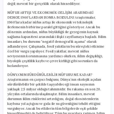
değil; mevcut bir gerçeklik olarak hissediliyor.
NÜFUS ARTIŞI VE EKONOMİK GELİŞİM ARASINDAKİ
DENGE 1960’LARDAN SONRA BOZULDU Araştırmalar,
1960’lara kadar nüfus artışı ile ekonomik ve teknolojik
ilerlemenin birbirine paralel gittiğini gösteriyor. Ancak bu
dönemin ardından, nüfus büyüklüğü ile gezegenin kaynak
sağlama kapasitesi arasındaki ilişki zayıflamaya başladı. Bilim
insanları, bu durumu “negatif demografik aşama” olarak
adlandırıyor. Çalışmada, fosil yakıtların bu süreçteki etkisine
özel bir vurgu yapılıyor. Fosil yakıtlar, mevcut nüfus
seviyesinin korunmasına yardımcı olurken, iklim değişikliği,
biyolojik çeşitlilik kaybı ve çevre kirliliği gibi sorunları da
hızlandırıyor.
DÜNYA’NIN SÜRDÜRÜLEBİLİR NÜFUSU NE KADAR?
Araştırmanın en çarpıcı bulgusu, Dünya’nın ekolojik açıdan
sürdürülebilir bir şekilde taşıyabileceği insan sayısının
yaklaşık 2,5 milyar olduğu tahminidir. Bu rakama en son 20.
yüzyılın ortalarında ulaşılmıştır. Bilim insanları, mevcut
durumun iklim risklerini artırdığını, doğal ekosistemlerin
kaybına yol açtığını ve gıda ile su güvenliğini tehdit ettiğini
vurguluyor. Ancak bu etkilerin tüm bölgelerde eşit şekilde
hissedilmediği de belirtiliyor. Tüm bu uyarılara rağmen, bilim