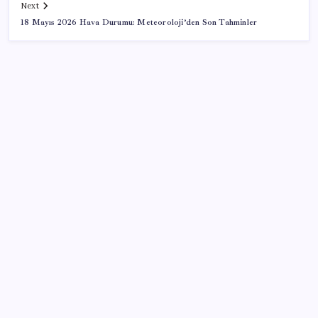
Next
18 Mayıs 2026 Hava Durumu: Meteoroloji’den Son Tahminler
SON YAZILAR
Halkbank’tan beklenti üstü net kâr
BDDK’den yatırım araçlarına yeni çerçeve: Bireysel
limitlerde kurallar sil baştan
Porsche yöneticisinden Volkswagen’e maliyetleri
hızla düşürme çağrısı
CHP Mut ve Silifke İlçe Başkanlıklarında toplu istifa: