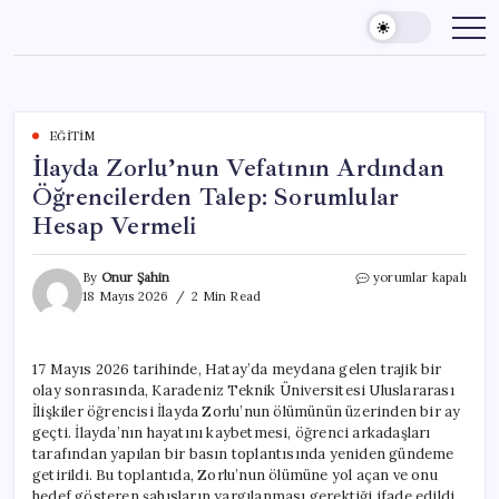
Skip
to
content
EĞITIM
İlayda Zorlu’nun Vefatının Ardından
Öğrencilerden Talep: Sorumlular
Hesap Vermeli
İlayda
By
Onur Şahin
yorumlar kapalı
Zorlu’nun
18 Mayıs 2026
2 Min Read
Vefatının
Ardından
Öğrencilerden
17 Mayıs 2026 tarihinde, Hatay’da meydana gelen trajik bir
Talep:
olay sonrasında, Karadeniz Teknik Üniversitesi Uluslararası
Sorumlular
Hesap
İlişkiler öğrencisi İlayda Zorlu’nun ölümünün üzerinden bir ay
Vermeli
geçti. İlayda’nın hayatını kaybetmesi, öğrenci arkadaşları
için
tarafından yapılan bir basın toplantısında yeniden gündeme
getirildi. Bu toplantıda, Zorlu’nun ölümüne yol açan ve onu
hedef gösteren şahısların yargılanması gerektiği ifade edildi.