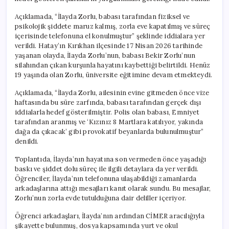
Açıklamada, “İlayda Zorlu, babası tarafından fiziksel ve
psikolojik şiddete maruz kalmış, zorla eve kapatılmış ve süreç
içerisinde telefonuna el konulmuştur” şeklinde iddialara yer
verildi. Hatay’ın Kırıkhan ilçesinde 17 Nisan 2026 tarihinde
yaşanan olayda, İlayda Zorlu’nun, babası Bekir Zorlu’nun
silahından çıkan kurşunla hayatını kaybettiği belirtildi. Henüz
19 yaşında olan Zorlu, üniversite eğitimine devam etmekteydi.
Açıklamada, “İlayda Zorlu, ailesinin evine gitmeden önce vize
haftasında bu süre zarfında, babası tarafından gerçek dışı
iddialarla hedef gösterilmiştir. Polis olan babası, Emniyet
tarafından aranmış ve ‘Kızınız 8 Martlara katılıyor, yakında
dağa da çıkacak’ gibi provokatif beyanlarda bulunulmuştur”
denildi.
Toplantıda, İlayda’nın hayatına son vermeden önce yaşadığı
baskı ve şiddet dolu süreç ile ilgili detaylara da yer verildi.
Öğrenciler, İlayda’nın telefonuna ulaşabildiği zamanlarda
arkadaşlarına attığı mesajları kanıt olarak sundu. Bu mesajlar,
Zorlu’nun zorla evde tutulduğuna dair deliller içeriyor.
Öğrenci arkadaşları, İlayda’nın ardından CİMER aracılığıyla
şikayette bulunmuş, dosya kapsamında yurt ve okul