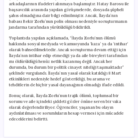
arkadaşlarının ifadeleri alınmaya başlamıştır. Hatay Barosu ile
başsavcılık arasında yapılan görüşmelerde, dosyada şüpheli
şahıs olmadığına dair bilgi edinilmiştir. Ancak, İlayda’nın
babası Bekir Zorlu’nun polis olması nedeniyle soruşturmanın
jandarma tarafından yürütüldüğü bildirildi.
Toplantıda yapılan açıklamada, “İlayda Zorlu’nun ölümü
hakkında sosyal medyada ve kamuoyunda ‘kaza’ ya da ‘intihar’
olarak bahsedilmektedir. Ancak soruşturma devam ettiği için
İlayda’nın intihar edip etmediği ya da aile bireyleri tarafından
mı öldürüldüğü henüz netlik kazanmış değil. Ancak her
durumda, bu durum bir politik cinayet niteliği taşımaktadır”
şeklinde vurgulandı. İlayda’nın yasal olarak katıldığı 8 Mart
etkinlikleri nedeniyle hedef gösterildiği, bu arama ve
tehditlerin de hiçbir yasal dayanağının olmadığı ifade edildi.
Sonuç olarak, İlayda Zorlu’nun trajik ölümü, toplumsal bir
sorunu ve aile içindeki şiddeti gözler önüne seren bir vaka
olarak değerlendiriliyor. Öğrenciler, yaşanan bu olayın
aydınlatılması ve sorumluların hesap vermesi için mücadele
edeceklerini belirtti.