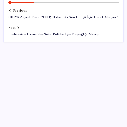
Previous
CHP’li Zeynel Emre: “CHP, Haksızlığa Son Dediği İçin Hedef Alınıyor”
Next
Burhanettin Duran’dan Şehit Polisler İçin Başsağlığı Mesajı
SON YAZILAR
Halkbank’tan beklenti üstü net kâr
BDDK’den yatırım araçlarına yeni çerçeve: Bireysel
limitlerde kurallar sil baştan