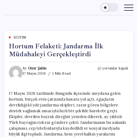
Skip
to
content
EĞITIM
Hortum Felaketi: Jandarma İlk
Müdahaleyi Gerçekleştirdi
Hortum
By
Onur Şahin
yorumlar kapalı
Felaketi:
17 Mayıs 2026
1 Min Read
Jandarma
İlk
Müdahaleyi
17 Mayıs 2026 tarihinde Sungurlu ilçesinde meydana gelen
Gerçekleştirdi
hortum, birçok evin çatısında hasara yol açtı. Ağaçların
için
devrildiği köyde jandarma ekipleri, zarar gören bölgelere
destek sağlamak amacıyla hızlı bir şekilde harekete geçti.
Ekipler, devrilen bayrak direğini yeniden dikerek, ay yıldızlı
Türk bayrağını tekrar göndere çekti. Jandarmanın bu anlamlı
çalışması, cep telefonlarıyla kaydedildi ve sosyal medyada
büyük ilgi topladı. Jandarma, hem yerel halkın yaralarını