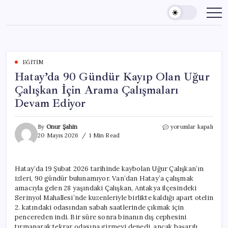
Skip
to
content
EĞITIM
Hatay’da 90 Gündür Kayıp Olan Uğur
Çalışkan İçin Arama Çalışmaları
Devam Ediyor
Hatay’da
By
Onur Şahin
yorumlar kapalı
90
20 Mayıs 2026
1 Min Read
Gündür
Kayıp
Olan
Hatay’da 19 Şubat 2026 tarihinde kaybolan Uğur Çalışkan’ın
Uğur
izleri, 90 gündür bulunamıyor. Van’dan Hatay’a çalışmak
Çalışkan
İçin
amacıyla gelen 28 yaşındaki Çalışkan, Antakya ilçesindeki
Arama
Serinyol Mahallesi’nde kuzenleriyle birlikte kaldığı apart otelin
Çalışmaları
2. katındaki odasından sabah saatlerinde çıkmak için
Devam
pencereden indi. Bir süre sonra binanın dış cephesini
Ediyor
tırmanarak tekrar odasına girmeyi denedi, ancak başarılı