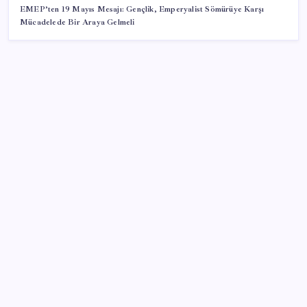
EMEP’ten 19 Mayıs Mesajı: Gençlik, Emperyalist Sömürüye Karşı
Mücadelede Bir Araya Gelmeli
SON YAZILAR
Halkbank’tan beklenti üstü net kâr
BDDK’den yatırım araçlarına yeni çerçeve: Bireysel
limitlerde kurallar sil baştan
Porsche yöneticisinden Volkswagen’e maliyetleri
hızla düşürme çağrısı
CHP Mut ve Silifke İlçe Başkanlıklarında toplu istifa: