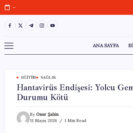
Skip
-
to
content
https://www.facebook.com/
https://twitter.com/
https://t.me/
https://www.instagram.com/
https://youtube.com/
ANA SAYFA
E
EĞITIM
SAĞLIK
Hantavirüs Endişesi: Yolcu Ge
Durumu Kötü
By
Onur Şahin
11 Mayıs 2026
1 Min Read