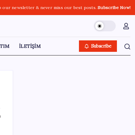
o our newsletter & never miss our best posts.
Subscribe Now!
TIM
İLETİŞİM
Subscribe
SON YAZILAR
ı
Halkbank’tan beklenti üstü net kâr