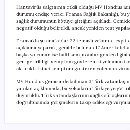
Hantavirüs salgınının etkili olduğu MV Hondius isim
durumu endişe verici. Fransa Sağlık Bakanlığı, bu yo
sağlık durumunun kötüye gittiğini açıkladı. Gemide
negatif olduğu belirtildi, ancak yeniden test yapılac
Fransa’da şu ana kadar 22 temaslı vakanın tespit edi
açıklama yaparak, gemide bulunan 17 Amerikalıdan bi
başka yolcunun ise hafif semptomlar gösterdiğini 
geri getirildiği, semptom gösteren iki yolcunun ise
aktarıldı. İkinci semptom gösteren yolcunun virü
MV Hondius gemisinde bulunan 3 Türk vatandaşının 
yapılan açıklamada, bu yolcuların Türkiye’ye getiri
duyuruldu. Türk vatandaşlarının sağlık süreçlerinin 
doğrultusunda gelişmelerin takip edileceği vurgula