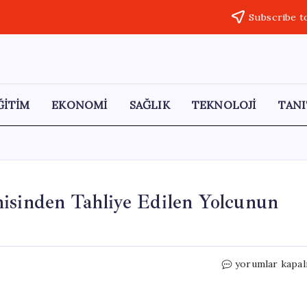
Subscribe t
ĞİTİM
EKONOMİ
SAĞLIK
TEKNOLOJİ
TANI
misinden Tahliye Edilen Yolcunun
Hantavirüs
yorumlar kapal
Endişesi:
Yolcu
Gemisinden