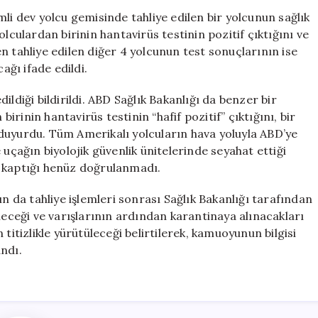
Tahliye
li dev yolcu gemisinde tahliye edilen bir yolcunun sağlık
Edilen
lculardan birinin hantavirüs testinin pozitif çıktığını ve
Yolcunun
n tahliye edilen diğer 4 yolcunun test sonuçlarının ise
Durumu
ağı ifade edildi.
Kötü
için
ldiği bildirildi. ABD Sağlık Bakanlığı da benzer bir
rinin hantavirüs testinin “hafif pozitif” çıktığını, bir
duyurdu. Tüm Amerikalı yolcuların hava yoluyla ABD’ye
 uçağın biyolojik güvenlik ünitelerinde seyahat ettiği
s kaptığı henüz doğrulanmadı.
da tahliye işlemleri sonrası Sağlık Bakanlığı tarafından
leceği ve varışlarının ardından karantinaya alınacakları
titizlikle yürütüleceği belirtilerek, kamuoyunun bilgisi
ndı.