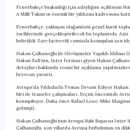
Fenerbahçe başkanlığı için adaylığını açıklayan Ha
A Milli Takım’ın önemli bir yıldızını kadrosuna katm
Fenerbahçe, yaklaşan olağanüstü genel kurul topla
tarihlerinde gerçekleştirilecek bu toplantıda, Aziz 
belirtildi. Sarı-lacivertli camiada konuşulan son idd
Hakan Çalhanoğlu ile Görüşmeler Yapıldı İddiası G
Hakan Safi’nin, Inter forması giyen Hakan Çalhano
detayları hakkında resmi bir açıklama yapılmazken
heyecan yarattı.
Avrupa’da Yıldızlarla Temas Devam Ediyor Hakan Sa
biri de transfer çalışmaları. Seçim öncesinde Avrup
konuşuluyor. Daha önce Rafael Leao, Mike Maignan v
gelmişti.
Hakan Çalhanoğlu’nun Avrupa’daki Başarısı Inter’
Çalhanoğlu, son yıllarda Avrupa futbolunun en dikk