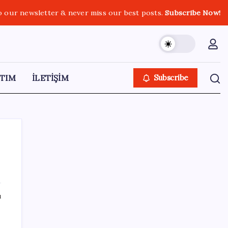
o our newsletter & never miss our best posts.
Subscribe Now!
TIM
İLETİŞİM
Subscribe
SON YAZILAR
ı
Halkbank’tan beklenti üstü net kâr