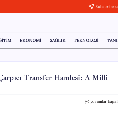
Subscribe t
ĞİTİM
EKONOMİ
SAĞLIK
TEKNOLOJİ
TANI
arpıcı Transfer Hamlesi: A Milli
Hakan
yorumlar kapal
Safi’den
Fenerbahçe’ye
Çarpıcı