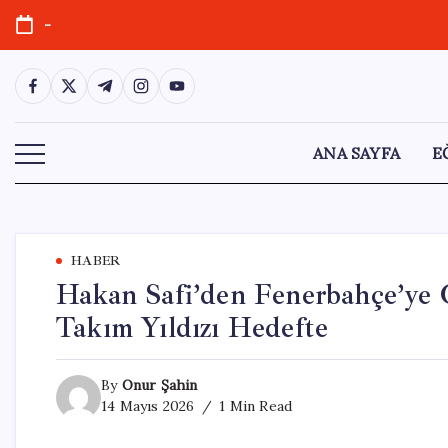
Skip
-
to
content
https://www.facebook.com/
https://twitter.com/
https://t.me/
https://www.instagram.com/
https://youtube.com/
ANA SAYFA
E
HABER
Hakan Safi’den Fenerbahçe’ye Ç
Takım Yıldızı Hedefte
By
Onur Şahin
14 Mayıs 2026
1 Min Read