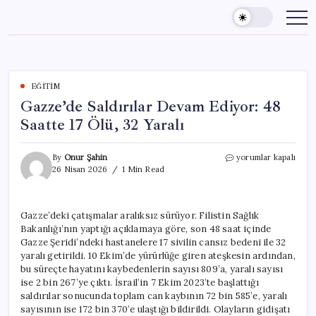
Skip
to
content
EĞITIM
Gazze’de Saldırılar Devam Ediyor: 48
Saatte 17 Ölü, 32 Yaralı
Gazze’de
By
Onur Şahin
yorumlar kapalı
Saldırılar
26 Nisan 2026
1 Min Read
Devam
Ediyor:
48
Gazze’deki çatışmalar aralıksız sürüyor. Filistin Sağlık
Saatte
Bakanlığı’nın yaptığı açıklamaya göre, son 48 saat içinde
17
Ölü,
Gazze Şeridi’ndeki hastanelere 17 sivilin cansız bedeni ile 32
32
yaralı getirildi. 10 Ekim’de yürürlüğe giren ateşkesin ardından,
Yaralı
bu süreçte hayatını kaybedenlerin sayısı 809’a, yaralı sayısı
için
ise 2 bin 267’ye çıktı. İsrail’in 7 Ekim 2023’te başlattığı
saldırılar sonucunda toplam can kaybının 72 bin 585’e, yaralı
sayısının ise 172 bin 370’e ulaştığı bildirildi. Olayların gidişatı