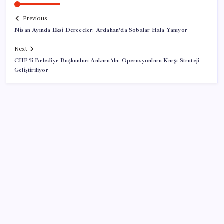
Previous
Nisan Ayında Eksi Dereceler: Ardahan’da Sobalar Hala Yanıyor
Next
CHP’li Belediye Başkanları Ankara’da: Operasyonlara Karşı Strateji
Geliştiriliyor
SON YAZILAR
Bugünün dünyasında Pinokyo
Halkbank’tan beklenti üstü net kâr