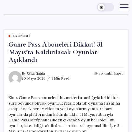
Skip
to
content
EKONOMI
Game Pass Aboneleri Dikkat! 31
Mayıs’ta Kaldırılacak Oyunlar
Açıklandı
Game
By
Onur Şahin
yorumlar kapalı
Pass
20 Mayıs 2026
1 Min Read
Aboneleri
Dikkat!
31
Xbox Game Pass aboneleri, hizmetleri aracılığıyla belirli bir
Mayıs’ta
süre boyunca birçok oyunu ücretsiz olarak oynama fırsatına
Kaldırılacak
Oyunlar
sahip. Ancak her ay eklenen yeni oyunların yanı sıra bazı
Açıklandı
oyunlar da platformdan kaldırılmakta. 31 Mayıs itibarıyla
için
Game Pass kütüphanesinden çıkacak 5 oyun belli oldu. Bu
oyunlar, istenildiği takdirde satın alınarak oynanabilir. İşte 31
Mayıs’ta Game Pass’ten ayrılacak oyunlar: