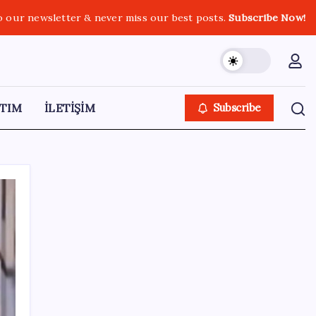
o our newsletter & never miss our best posts.
Subscribe Now!
TIM
İLETİŞİM
Subscribe
SON YAZILAR
Dervişoğlu’ndan ‘Bayrak kaldırıyorum’
mitingine çağrı