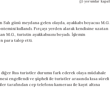
Galata’da
yorumlar kapal
‘fırça’
taktiği
bu
kez
 Salı günü meydana gelen olayda, ayakkabı boyacısı M.G.
sökmedi:
yöntemini kullandı. Fırçayı yerden alarak kendisine uzatan
Parayı
an M.G., turistin ayakkabısını boyadı. İşlemin
verirken
 para talep etti.
araya
girdiler!
için
 diğer Rus turistler durumu fark ederek olaya müdahale
esi engellendi ve şüpheli ile turistler arasında kısa süreli
iler tarafından cep telefonu kamerası ile kayıt altına