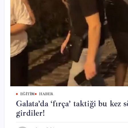
EĞITIM
HABER
Galata’da ‘fırça’ taktiği bu kez
girdiler!