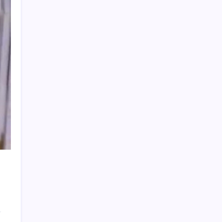
Milyonların Gözü TBMM’de: Kademeli
emeklilik çıkacak mı, kimleri kapsıyor?
Altın fiyatları yükselecek mi? JPMorgan
tahminlerini güncelledi…
iOS 27 ile Fotoğraflar Uygulamasına
Beklenen Özellik Geliyor
Kalbinizin en ucuz ilacı
iPhone 18e Modelinde 9 GB RAM Sürprizi
LinkedIn’den yapay zeka çöplüğüne karşı
yeni hamle: Artık tek dokunuşla şikayet
edilebilecek
Trump’tan Gazze açıklaması: Hamas silah
bırakacak, İsrail çekilecek
Motorine zam geldi: Litre fiyatı 80 lirayı
geçti
Fatma Kaplan Hürriyet görevden