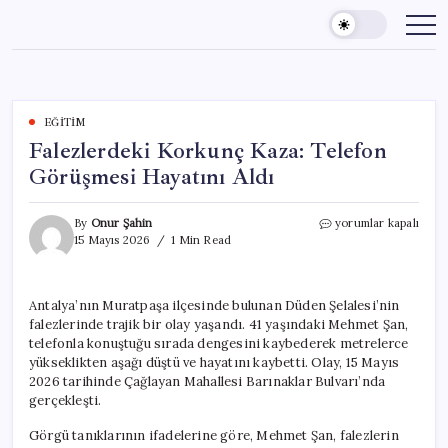
Skip
to
content
EĞITIM
Falezlerdeki Korkunç Kaza: Telefon
Görüşmesi Hayatını Aldı
Falezlerdeki
By
Onur Şahin
yorumlar kapalı
Korkunç
15 Mayıs 2026
1 Min Read
Kaza:
Telefon
Görüşmesi
Antalya’nın Muratpaşa ilçesinde bulunan Düden Şelalesi’nin
Hayatını
falezlerinde trajik bir olay yaşandı. 41 yaşındaki Mehmet Şan,
Aldı
için
telefonla konuştuğu sırada dengesini kaybederek metrelerce
yükseklikten aşağı düştü ve hayatını kaybetti. Olay, 15 Mayıs
2026 tarihinde Çağlayan Mahallesi Barınaklar Bulvarı’nda
gerçekleşti.
Görgü tanıklarının ifadelerine göre, Mehmet Şan, falezlerin