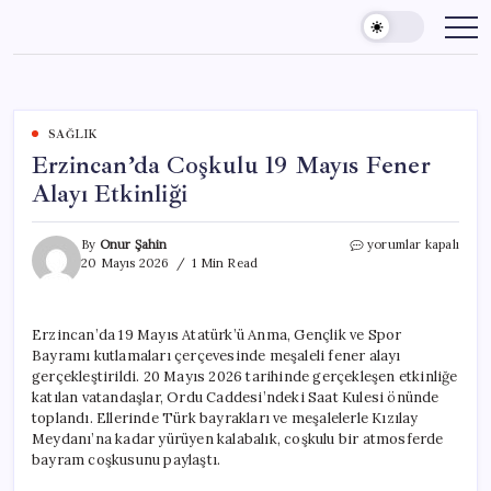
Skip
to
content
SAĞLIK
Erzincan’da Coşkulu 19 Mayıs Fener
Alayı Etkinliği
Erzincan’da
By
Onur Şahin
yorumlar kapalı
Coşkulu
20 Mayıs 2026
1 Min Read
19
Mayıs
Fener
Erzincan’da 19 Mayıs Atatürk’ü Anma, Gençlik ve Spor
Alayı
Bayramı kutlamaları çerçevesinde meşaleli fener alayı
Etkinliği
için
gerçekleştirildi. 20 Mayıs 2026 tarihinde gerçekleşen etkinliğe
katılan vatandaşlar, Ordu Caddesi’ndeki Saat Kulesi önünde
toplandı. Ellerinde Türk bayrakları ve meşalelerle Kızılay
Meydanı’na kadar yürüyen kalabalık, coşkulu bir atmosferde
bayram coşkusunu paylaştı.