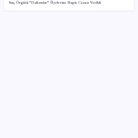
Suç Örgütü “Daltonlar” Üyelerine Hapis Cezası Verildi
SON YAZILAR
CHP Mut ve Silifke İlçe Başkanlıklarında toplu istifa:
YENİ Parti’ye katılma kararı aldılar
Eskişehir’de 2 belediye başkanı YENİ Parti’ye geçti
ABD tarım dışı istihdam verisinde negatif sürpriz
Fed Başkanı’ndan piyasaları sarsacak mesaj:
Enflasyon artarsa faiz artırımı yeniden masaya
gelecek