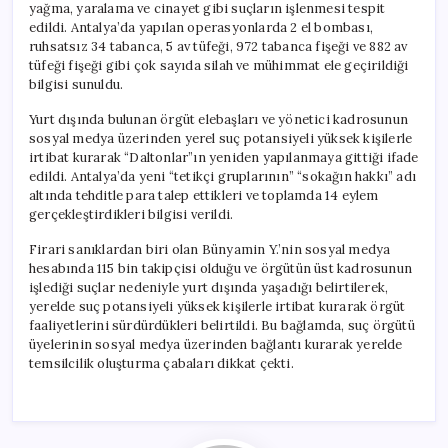
yağma, yaralama ve cinayet gibi suçların işlenmesi tespit
edildi. Antalya’da yapılan operasyonlarda 2 el bombası,
ruhsatsız 34 tabanca, 5 av tüfeği, 972 tabanca fişeği ve 882 av
tüfeği fişeği gibi çok sayıda silah ve mühimmat ele geçirildiği
bilgisi sunuldu.
Yurt dışında bulunan örgüt elebaşları ve yönetici kadrosunun
sosyal medya üzerinden yerel suç potansiyeli yüksek kişilerle
irtibat kurarak “Daltonlar”ın yeniden yapılanmaya gittiği ifade
edildi. Antalya’da yeni “tetikçi gruplarının” “sokağın hakkı” adı
altında tehditle para talep ettikleri ve toplamda 14 eylem
gerçekleştirdikleri bilgisi verildi.
Firari sanıklardan biri olan Bünyamin Y.’nin sosyal medya
hesabında 115 bin takipçisi olduğu ve örgütün üst kadrosunun
işlediği suçlar nedeniyle yurt dışında yaşadığı belirtilerek,
yerelde suç potansiyeli yüksek kişilerle irtibat kurarak örgüt
faaliyetlerini sürdürdükleri belirtildi. Bu bağlamda, suç örgütü
üyelerinin sosyal medya üzerinden bağlantı kurarak yerelde
temsilcilik oluşturma çabaları dikkat çekti.