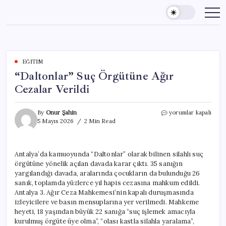
Skip
to
content
EĞITIM
“Daltonlar” Suç Örgütüne Ağır
Cezalar Verildi
“Daltonlar”
By
Onur Şahin
yorumlar kapalı
Suç
5 Mayıs 2026
2 Min Read
Örgütüne
Ağır
Cezalar
Antalya’da kamuoyunda “Daltonlar” olarak bilinen silahlı suç
Verildi
örgütüne yönelik açılan davada karar çıktı. 35 sanığın
için
yargılandığı davada, aralarında çocukların da bulunduğu 26
sanık, toplamda yüzlerce yıl hapis cezasına mahkum edildi.
Antalya 3. Ağır Ceza Mahkemesi’nin kapalı duruşmasında
izleyicilere ve basın mensuplarına yer verilmedi. Mahkeme
heyeti, 18 yaşından büyük 22 sanığa “suç işlemek amacıyla
kurulmuş örgüte üye olma”, “olası kastla silahla yaralama”,