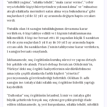
“nitelikli yağma”, “silahla tehdit”, “mala zarar verme”, “cebir
veya tehditle kişiyi hürriyetinden yoksun kılma” ve “ruhsatsız
ateşli silahlarla mermileri satın alma veya bulundurma” gibi
suçlardan 6 yıl ile 32 yıl 1 ay arasında değişen hapis cezaları
verdi.
Tutuklu olan 14 sanığın tutukluluğunun devamına karar
verilirken, 6 kişi tahliye edildi ve 1 kişinin tutuklanmasına
hükmedildi. 8 kişi ise beraat etti. 18 yaşından küçük 5 sanıktan
4’ü de aynı suçlardan 5 yıl 8 ay ile 30 yıl 5 ay arasında hapis
cezası aldı. Bu sanıklardan 2’sinin tahliyesine karar verilirken,
1 sanığın beraatı onaylandı.
İddianamede, suç örgütünün kuruluş süreci ve yapısı detaylı
bir şekilde ele alındı. Firari elebaşı Beratcan Gökdemir’in,
Türkiye’deki suç örgütü faaliyetlerinin sürdürülebilmesi
amacıyla çeşitli alanlarda farklı kişileri “yönetici”
pozisyonunda görevlendirdiği belirtildi. Gökhan D. adlı
sanığın ise Antalya’daki silahlı suç örgütüne liderlik yaptığı
kaydedildi.
“Daltonlar” suç örgütünün İstanbul, İzmir ve Antalya gibi
büyük şehirlerde birçok suç eylemi gerçekleştirdiği ifade
edilen iddianamede, iş yeri kurşunlama, silahla tehdit, nitelikli