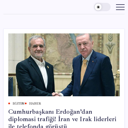
Skip
to
content
EĞITIM
HABER
Cumhurbaşkanı Erdoğan’dan
diplomasi trafiği! İran ve Irak liderleri
ile telefonda görüştü