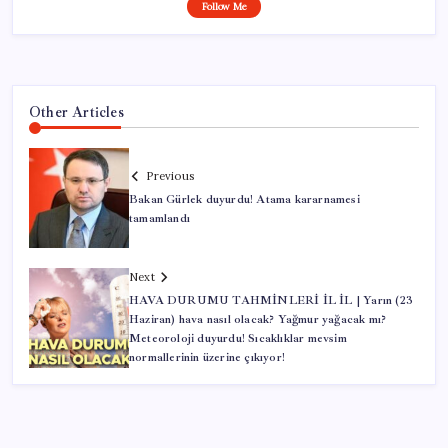
Follow Me
Other Articles
Previous
Bakan Gürlek duyurdu! Atama kararnamesi
tamamlandı
Next
HAVA DURUMU TAHMİNLERİ İL İL | Yarın (23
Haziran) hava nasıl olacak? Yağmur yağacak mı?
Meteoroloji duyurdu! Sıcaklıklar mevsim
normallerinin üzerine çıkıyor!