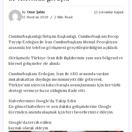
Cumhurbaşkanı
By
Onur Şahin
yorumlar kapalı
Erdoğan’dan
22 Haziran 2026
2 Min Read
diplomasi
trafiği!
İran
Cumhurbaşkanlığı İletişim Başkanlığı, Cumhurbaşkanı Recep
ve
Tayyip Erdoğan ile İran Cumhurbaşkanı Mesud Pezeşkiyan
Irak
liderleri
arasında bir telefon görüşmesi gerçekleştirildiğini açıkladı.
ile
telefonda
Görüşmede Türkiye-İran ikili ilişkilerinin yanı sıra bölgesel ve
görüştü
küresel gelişmeler ele alındı.
için
Cumhurbaşkanı Erdoğan, İran ile ABD arasında varılan
mutabakattan duyduğu memnuniyeti dile getirerek,
Türkiye’nin sürecin kalıcı barışla sonuçlanması için her türlü
desteği vermeye hazır olduğunu ifade etti.
Haberlerimizi Google’da Takip Edin
En güncel haberlere ve son dakika gelişmelerine Google
üzerinden anında ulaşmak için bizi favorilerinize ekleyin.
Google’da tercih edilen
kaynak olarak ekleyin